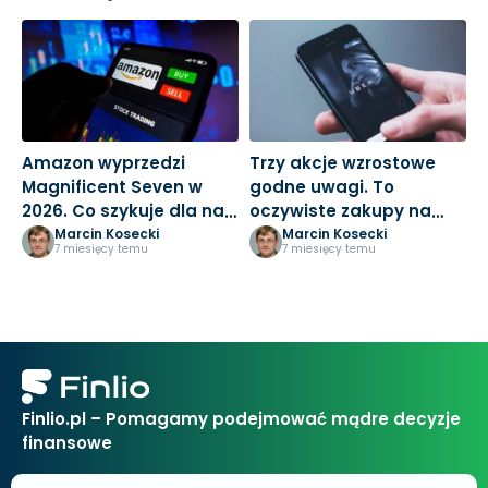
Amazon wyprzedzi
Trzy akcje wzrostowe
M
Magnificent Seven w
godne uwagi. To
3
2026. Co szykuje dla nas
oczywiste zakupy na
k
Jeff Bezos?
nowy rok
Marcin Kosecki
Marcin Kosecki
7 miesięcy temu
7 miesięcy temu
Finlio.pl – Pomagamy podejmować mądre decyzje
finansowe