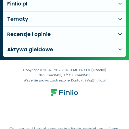
Finlio.pl
Tematy
Recenzje i opinie
Aktywa giełdowe
Copyright © 2014 - 2026 FINEX MEDIA s.r.o. (Czechy)
NIP 08446563, DIČ CZ08446563
Wszelkie prawa zastrzeżone. Kontakt:
info@finlio.pl
Ceny, wartości i kursy aktywów, czy to w formie tekstowej, czy graficznej,