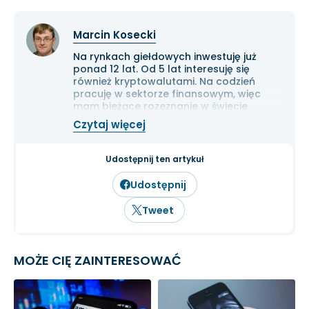
Marcin Kosecki
Na rynkach giełdowych inwestuję już
ponad 12 lat. Od 5 lat interesuję się
również kryptowalutami. Na codzień
pracuję w sektorze finansowym, więc
mam bieżące rozeznanie w świecie
gospodarki i ekonomii. Cenię przede
Czytaj więcej
wszystkim solidną analizę
fundamentalną przedsiębiorstw oraz
inwestowanie długoterminowe.
Udostępnij ten artykuł
Udostępnij
Tweet
MOŻE CIĘ ZAINTERESOWAĆ