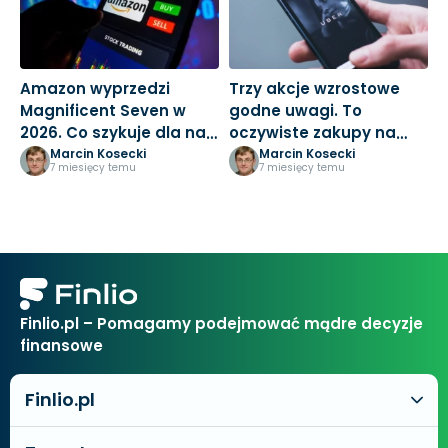
Amazon wyprzedzi
Trzy akcje wzrostowe
M
Magnificent Seven w
godne uwagi. To
3
2026. Co szykuje dla nas
oczywiste zakupy na
k
Jeff Bezos?
nowy rok
Marcin Kosecki
Marcin Kosecki
7 miesięcy temu
7 miesięcy temu
Finlio.pl – Pomagamy podejmować mądre decyzje
finansowe
Finlio.pl