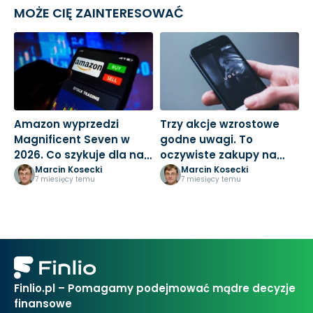
MOŻE CIĘ ZAINTERESOWAĆ
Amazon wyprzedzi
Trzy akcje wzrostowe
M
Magnificent Seven w
godne uwagi. To
3
2026. Co szykuje dla nas
oczywiste zakupy na
k
Jeff Bezos?
nowy rok
Marcin Kosecki
Marcin Kosecki
7 miesięcy temu
7 miesięcy temu
Finlio.pl – Pomagamy podejmować mądre decyzje
finansowe