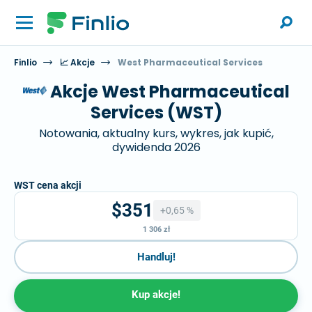
Finlio
📈 Akcje
West Pharmaceutical Services
Akcje West Pharmaceutical
Services (WST)
Notowania, aktualny kurs, wykres, jak kupić,
dywidenda 2026
WST cena akcji
$351
+0,65 %
1 306 zł
Handluj!
Kup akcje!