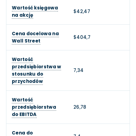
Wartość księgowa
$42,47
na akcję
Cena docelowa na
$404,7
Wall Street
Wartość
przedsiębiorstwa w
7,34
stosunku do
przychodów
Wartość
przedsiębiorstwa
26,78
do EBITDA
Cena do