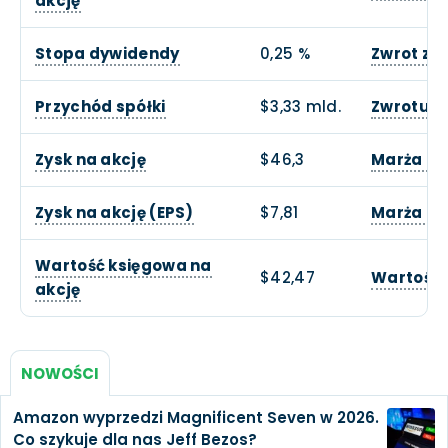
akcję
Stopa dywidendy
0,25 %
Zwrot z 
Przychód spółki
$3,33 mld.
Zwrotu z 
Zysk na akcję
$46,3
Marża op
Zysk na akcję (EPS)
$7,81
Marża zy
Wartość księgowa na
$42,47
Wartość 
akcję
NOWOŚCI
Amazon wyprzedzi Magnificent Seven w 2026.
Co szykuje dla nas Jeff Bezos?