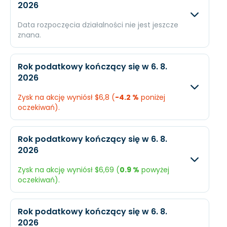
2026
Data rozpoczęcia działalności nie jest jeszcze
znana.
Oczekiwany
Rzec
Rok podatkowy kończący się w 6. 8.
2026
Przychody
$4,42 mld.
N/A
Zysk na akcję wyniósł $6,8 (
-4.2 %
poniżej
Dochód
$1,02 mld.
N/A
oczekiwań).
EPS
$14,01
N/A
Oczekiwany
Rzec
Rok podatkowy kończący się w 6. 8.
2026
Przychody
$3,06 mld.
$3,0
Zysk na akcję wyniósł $6,69 (
0.9 %
powyżej
Dochód
$515,8 mln.
$493
oczekiwań).
EPS
$7,1
$6,8
Oczekiwany
Rzec
Rok podatkowy kończący się w 6. 8.
2026
Przychody
$2,88 mld.
$2,8