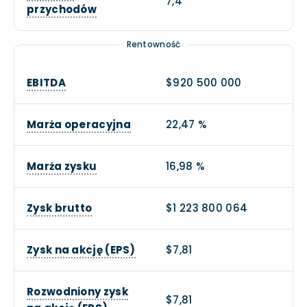
7,4
przychodów
Rentowność
EBITDA
$920 500 000
Marża operacyjna
22,47 %
Marża zysku
16,98 %
Zysk brutto
$1 223 800 064
Zysk na akcję (EPS)
$7,81
Rozwodniony zysk
$7,81