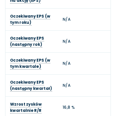
na akcję (EPS)
Oczekiwany EPS (w
N/A
tym roku)
Oczekiwany EPS
N/A
(następny rok)
Oczekiwany EPS (w
N/A
tym kwartale)
Oczekiwany EPS
N/A
(następny kwartał)
Wzrost zysków
16,8 %
kwartalnie R/R