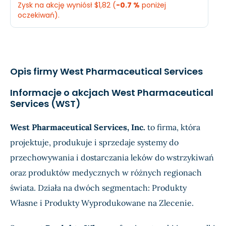
Zysk na akcję wyniósł $1,82 (
-0.7 %
poniżej
Dochód
$119,6 mln.
$138,
oczekiwań).
EPS
$1,68
$1,92
Oczekiwany
Rzec
Przychody
$794,9 mln.
$805
Opis firmy West Pharmaceutical Services
Dochód
$130,7 mln.
$132,
Informacje o akcjach West Pharmaceutical
Services (WST)
EPS
$1,83
$1,82
West Pharmaceutical Services, Inc.
to firma, która
projektuje, produkuje i sprzedaje systemy do
przechowywania i dostarczania leków do wstrzykiwań
oraz produktów medycznych w różnych regionach
świata. Działa na dwóch segmentach: Produkty
Własne i Produkty Wyprodukowane na Zlecenie.