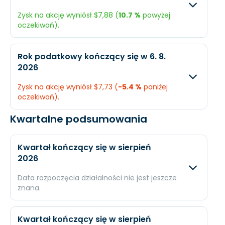
Zysk na akcję wyniósł $7,88 (
10.7 %
powyżej
Dochód
$480,6 mln.
$492
oczekiwań).
EPS
$6,63
$6,6
Oczekiwany
Rzec
Rok podatkowy kończący się w 6. 8.
2026
Przychody
$2,88 mld.
$2,95
Zysk na akcję wyniósł $7,73 (
-5.4 %
poniżej
Dochód
$524,9 mln.
$593
oczekiwań).
EPS
$7,12
$7,8
Kwartalne podsumowania
Oczekiwany
Rzec
Przychody
$2,84 mld.
$2,8
Kwartał kończący się w sierpień
2026
Dochód
$609,5 mln.
$585
Data rozpoczęcia działalności nie jest jeszcze
EPS
$8,17
$7,7
znana.
Oczekiwany
Rzec
Kwartał kończący się w sierpień