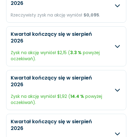
2026
Przychody
$958 mln.
N/A
Rzeczywisty zysk na akcję wyniósł
$0,095
.
Dochód
$205,5 mln.
N/A
Oczekiwany
Rzec
EPS
$2,88
N/A
Kwartał kończący się w sierpień
2026
Przychody
N/A
$116,
Zysk na akcję wyniósł $2,15 (
3.3 %
powyżej
Dochód
N/A
$5,4
oczekiwań).
EPS
N/A
$0,0
Oczekiwany
Rzec
Kwartał kończący się w sierpień
2026
Przychody
$840 mln.
$872
Zysk na akcję wyniósł $1,92 (
14.4 %
powyżej
Dochód
$148,4 mln.
$154
oczekiwań).
EPS
$2,08
$2,1
Oczekiwany
Rzec
Kwartał kończący się w sierpień
2026
Przychody
$780,3 mln.
$844