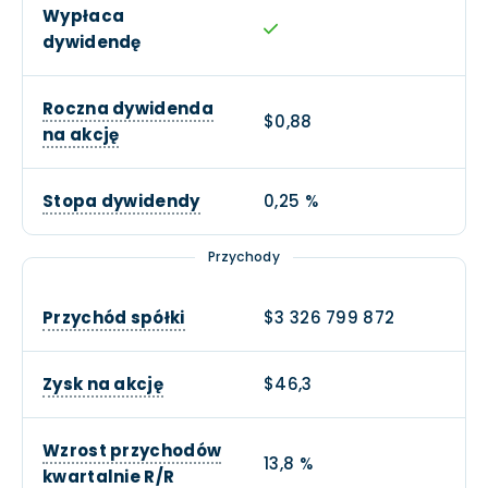
Wypłaca
dywidendę
Roczna dywidenda
$0,88
na akcję
Stopa dywidendy
0,25 %
Przychody
Przychód spółki
$3 326 799 872
Zysk na akcję
$46,3
Wzrost przychodów
13,8 %
kwartalnie R/R