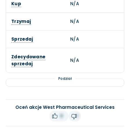
Kup
N/A
Trzymaj
N/A
Sprzedaj
N/A
Zdecydowane
N/A
sprzedaj
Podział
Oceń akcje West Pharmaceutical Services
0
1