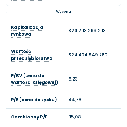
Wycena
Kapitalizacja
$24 703 299 203
rynkowa
Wartość
$24 424 949 760
przedsiębiorstwa
P/BV (cena do
8,23
wartości księgowej)
P/E (cena do zysku)
44,76
Oczekiwany P/E
35,08