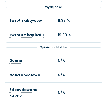
Wydajność
Zwrot z aktywów
11,38 %
Zwrotu z kapitału
19,09 %
Opinie analityków
Ocena
N/A
Cena docelowa
N/A
Zdecydowane
N/A
kupno