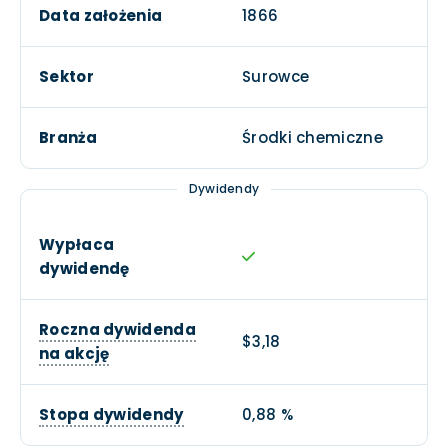
Data założenia
1866
Sektor
Surowce
Branża
Środki chemiczne
Dywidendy
Wypłaca
dywidendę
Roczna dywidenda
$3,18
na akcję
Stopa dywidendy
0,88 %