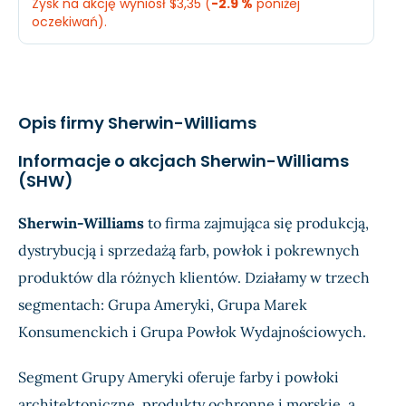
Zysk na akcję wyniósł $3,35 (
-2.9 %
poniżej
Dochód
$533,6 mln.
$476
oczekiwań).
EPS
$2,16
$1,92
Oczekiwany
Rzec
Przychody
$6,2 mld.
$6,3
Opis firmy Sherwin-Williams
Dochód
$852,4 mln.
$833
Informacje o akcjach Sherwin-Williams
(SHW)
EPS
$3,45
$3,3
Sherwin-Williams
to firma zajmująca się produkcją,
dystrybucją i sprzedażą farb, powłok i pokrewnych
produktów dla różnych klientów. Działamy w trzech
segmentach: Grupa Ameryki, Grupa Marek
Konsumenckich i Grupa Powłok Wydajnościowych.
Segment Grupy Ameryki oferuje farby i powłoki
architektoniczne, produkty ochronne i morskie, a