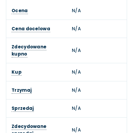
Ocena
N/A
Cena docelowa
N/A
Zdecydowane
N/A
kupno
Kup
N/A
Trzymaj
N/A
Sprzedaj
N/A
Zdecydowane
N/A