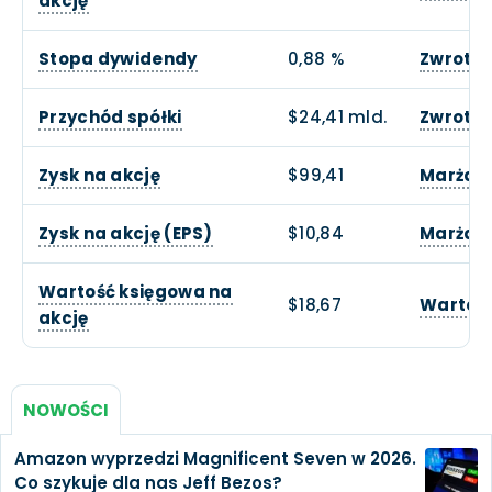
akcję
Stopa dywidendy
0,88 %
Zwrot z
Przychód spółki
$24,41 mld.
Zwrotu 
Zysk na akcję
$99,41
Marża 
Zysk na akcję (EPS)
$10,84
Marża z
Wartość księgowa na
$18,67
Wartość
akcję
NOWOŚCI
Amazon wyprzedzi Magnificent Seven w 2026.
Co szykuje dla nas Jeff Bezos?