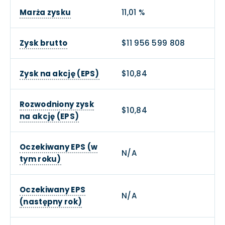
Marża zysku
11,01 %
Zysk brutto
$11 956 599 808
Zysk na akcję (EPS)
$10,84
Rozwodniony zysk
$10,84
na akcję (EPS)
Oczekiwany EPS (w
N/A
tym roku)
Oczekiwany EPS
N/A
(następny rok)