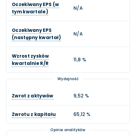
Oczekiwany EPS (w
N/A
tym kwartale)
Oczekiwany EPS
N/A
(następny kwartał)
Wzrost zysków
11,8 %
kwartalnie R/R
Wydajność
Zwrot z aktywów
9,52 %
Zwrotu z kapitału
65,12 %
Opinie analityków