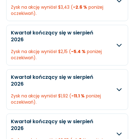
Zysk na akcję wyniósł $3,43 (
-2.6 %
poniżej
Dochód
$1,18 mld.
N/A
oczekiwań).
EPS
$4,76
N/A
Oczekiwany
Rzec
Kwartał kończący się w sierpień
2026
Przychody
$6,6 mld.
$6,7
Zysk na akcję wyniósł $2,15 (
-5.4 %
poniżej
Dochód
$870 mln.
$843
oczekiwań).
EPS
$3,52
$3,4
Oczekiwany
Rzec
Kwartał kończący się w sierpień
2026
Przychody
$5,56 mld.
$5,6
Zysk na akcję wyniósł $1,92 (
-11.1 %
poniżej
Dochód
$561,6 mln.
$534
oczekiwań).
EPS
$2,27
$2,1
Oczekiwany
Rzec
Kwartał kończący się w sierpień
2026
Przychody
$5,57 mld.
$5,6