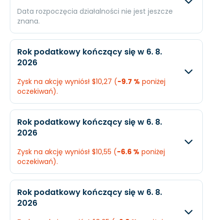
Data rozpoczęcia działalności nie jest jeszcze
znana.
Oczekiwany
Rzec
Rok podatkowy kończący się w 6. 8.
2026
Przychody
$28,45 mld.
N/A
Zysk na akcję wyniósł $10,27 (
-9.7 %
poniżej
Dochód
$4,1 mld.
N/A
oczekiwań).
EPS
$16,49
N/A
Oczekiwany
Rzec
Rok podatkowy kończący się w 6. 8.
2026
Przychody
$23,54 mld.
$23,
Zysk na akcję wyniósł $10,55 (
-6.6 %
poniżej
Dochód
$2,83 mld.
$2,5
oczekiwań).
EPS
$11,37
$10,
Oczekiwany
Rzec
Rok podatkowy kończący się w 6. 8.
2026
Przychody
$23,12 mld.
$23,1