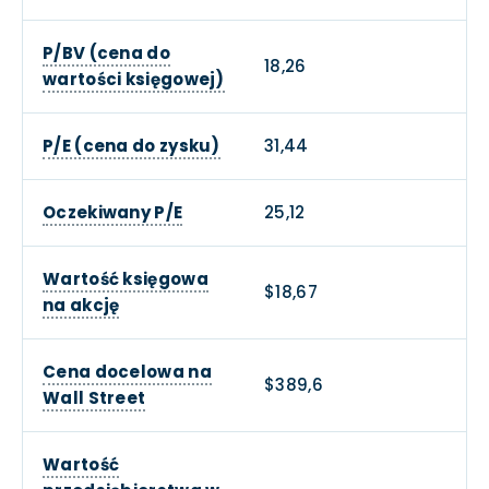
P/BV (cena do
18,26
wartości księgowej)
P/E (cena do zysku)
31,44
Oczekiwany P/E
25,12
Wartość księgowa
$18,67
na akcję
Cena docelowa na
$389,6
Wall Street
Wartość