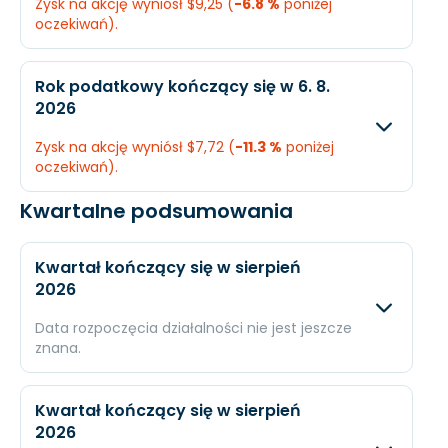
Zysk na akcję wyniósł $9,25 (
-6.8 %
poniżej
Dochód
$2,81 mld.
$2,6
oczekiwań).
EPS
$11,3
$10,
Oczekiwany
Rzec
Rok podatkowy kończący się w 6. 8.
2026
Przychody
$23,01 mld.
$23,
Zysk na akcję wyniósł $7,72 (
-11.3 %
poniżej
Dochód
$2,51 mld.
$2,3
oczekiwań).
EPS
$9,93
$9,2
Kwartalne podsumowania
Oczekiwany
Rzec
Przychody
$22,17 mld.
$22,
Kwartał kończący się w sierpień
2026
Dochód
$1,97 mld.
$2,0
Data rozpoczęcia działalności nie jest jeszcze
EPS
$8,71
$7,7
znana.
Oczekiwany
Rzec
Kwartał kończący się w sierpień
2026
Przychody
$7,43 mld.
N/A