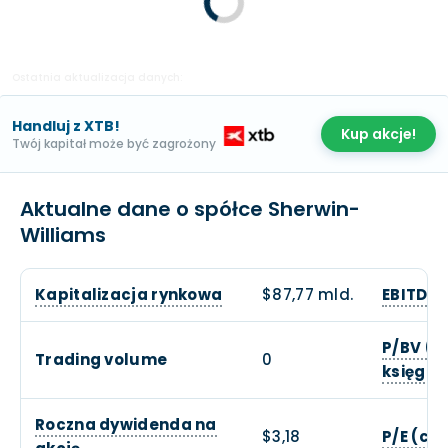
Ostatnia aktualizacja danych:
Handluj z XTB!
Kup akcje!
Twój kapitał może być zagrożony
Aktualne dane o spółce Sherwin-
Williams
Kapitalizacja rynkowa
$87,77 mld.
EBITDA
P/BV (c
Trading volume
0
księgow
Roczna dywidenda na
$3,18
P/E (ce