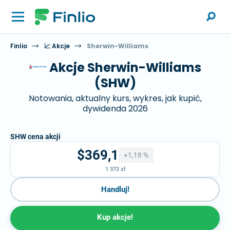
Finlio
📈 Akcje
Sherwin-Williams
Akcje Sherwin-Williams
(SHW)
Notowania, aktualny kurs, wykres, jak kupić,
dywidenda 2026
SHW cena akcji
$369,1
+1,18 %
1 372 zł
Handluj!
Kup akcje!