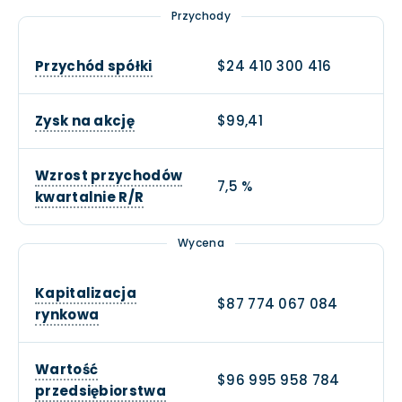
Przychody
Przychód spółki
$24 410 300 416
Zysk na akcję
$99,41
Wzrost przychodów
7,5 %
kwartalnie R/R
Wycena
Kapitalizacja
$87 774 067 084
rynkowa
Wartość
$96 995 958 784
przedsiębiorstwa