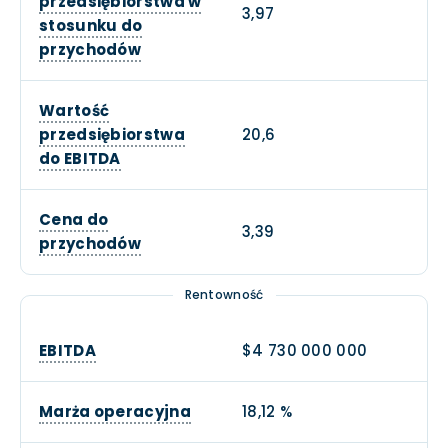
przedsiębiorstwa w
3,97
stosunku do
przychodów
Wartość
przedsiębiorstwa
20,6
do EBITDA
Cena do
3,39
przychodów
Rentowność
EBITDA
$4 730 000 000
Marża operacyjna
18,12 %