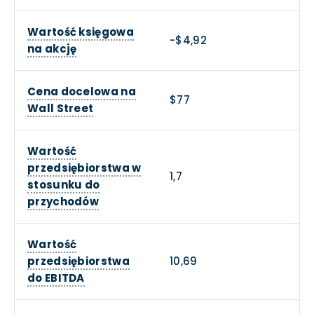
Wartość księgowa
-$4,92
na akcję
Cena docelowa na
$77
Wall Street
Wartość
przedsiębiorstwa w
1,7
stosunku do
przychodów
Wartość
przedsiębiorstwa
10,69
do EBITDA