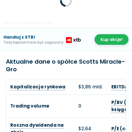
Ostatnia aktualizacja danych:
Handluj z XTB!
Kup akcje!
Twój kapitał może być zagrożony
Aktualne dane o spółce Scotts Miracle-
Gro
Kapitalizacja rynkowa
$3,86 mld.
EBITDA
P/BV (c
Trading volume
0
księgow
Roczna dywidenda na
$2,64
P/E (cen