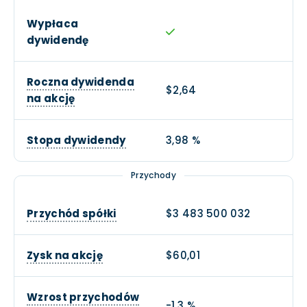
Wypłaca
dywidendę
Roczna dywidenda
$2,64
na akcję
Stopa dywidendy
3,98 %
Przychody
Przychód spółki
$3 483 500 032
Zysk na akcję
$60,01
Wzrost przychodów
-1,3 %