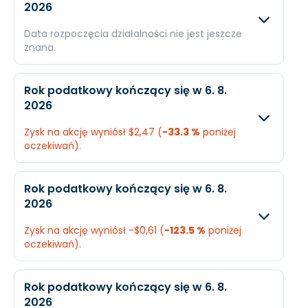
2026
Data rozpoczęcia działalności nie jest jeszcze
znana.
Oczekiwany
Rzec
Rok podatkowy kończący się w 6. 8.
2026
Przychody
$3,45 mld.
N/A
Zysk na akcję wyniósł $2,47 (
-33.3 %
poniżej
Dochód
$296,9 mln.
N/A
oczekiwań).
EPS
$5,25
N/A
Oczekiwany
Rzec
Rok podatkowy kończący się w 6. 8.
2026
Przychody
$3,42 mld.
$3,41
Zysk na akcję wyniósł -$0,61 (
-123.5 %
poniżej
Dochód
$206,1 mln.
$145,
oczekiwań).
EPS
$3,71
$2,4
Oczekiwany
Rzecz
Rok podatkowy kończący się w 6. 8.
2026
Przychody
$3,54 mld.
$3,55