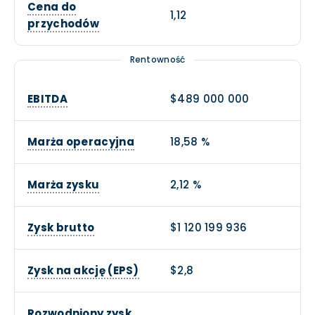
Cena do
1,12
przychodów
Rentowność
EBITDA
$489 000 000
Marża operacyjna
18,58 %
Marża zysku
2,12 %
Zysk brutto
$1 120 199 936
Zysk na akcję (EPS)
$2,8
Rozwodniony zysk