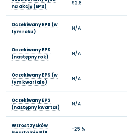
$2,8
na akcję (EPS)
Oczekiwany EPS (w
N/A
tym roku)
Oczekiwany EPS
N/A
(następny rok)
Oczekiwany EPS (w
N/A
tym kwartale)
Oczekiwany EPS
N/A
(następny kwartał)
Wzrost zysków
-25 %
kwartalnie R/R