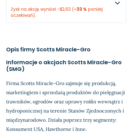
Zysk na akcję wyniósł -$2,63 (
-33 %
poniżej
Dochód
-$59,33 mln.
-$125
oczekiwań).
EPS
-$1
-$2,1
Oczekiwany
Rzec
Przychody
$396,2 mln.
$387,
Opis firmy Scotts Miracle-Gro
Dochód
-$116,8 mln.
-$151
Informacje o akcjach Scotts Miracle-Gro
(SMG)
EPS
-$1,98
-$2,6
Firma Scotts Miracle-Gro zajmuje się produkcją,
marketingiem i sprzedażą produktów do pielęgnacji
trawników, ogrodów oraz uprawy roślin wewnątrz i
hydroponicznej na terenie Stanów Zjednoczonych i
międzynarodowo. Działa poprzez trzy segmenty:
Konsument USA, Hawthorne i Inne.