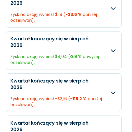
2026
Przychody
$1,24 mld.
N/A
Zysk na akcję wyniósł $1,9 (
-23.5 %
poniżej
Dochód
$177,5 mln.
N/A
oczekiwań).
EPS
$3
N/A
Oczekiwany
Rzec
Kwartał kończący się w sierpień
2026
Przychody
$1,17 mld.
$1,17
Zysk na akcję wyniósł $4,04 (
0.6 %
powyżej
Dochód
$146,8 mln.
$112,
oczekiwań).
EPS
$2,48
$1,9
Oczekiwany
Rzec
Kwartał kończący się w sierpień
2026
Przychody
$1,41 mld.
$1,4
Zysk na akcję wyniósł -$2,16 (
-115.2 %
poniżej
Dochód
$237,3 mln.
$238
oczekiwań).
EPS
$4,01
$4,0
Oczekiwany
Rzec
Kwartał kończący się w sierpień
2026
Przychody
$357,6 mln.
$354