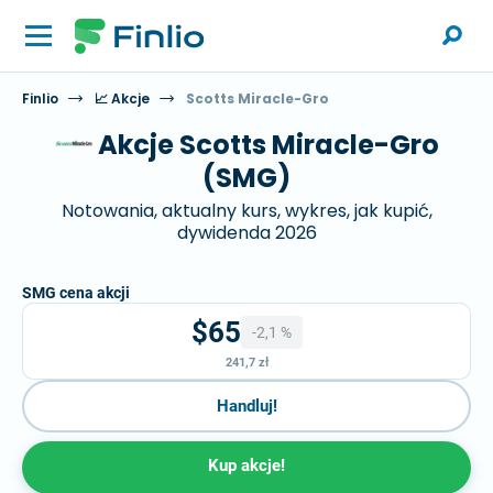
Finlio
📈 Akcje
Scotts Miracle-Gro
Akcje Scotts Miracle-Gro
(SMG)
Notowania, aktualny kurs, wykres, jak kupić,
dywidenda 2026
SMG cena akcji
$65
-2,1 %
241,7 zł
Handluj!
Kup akcje!