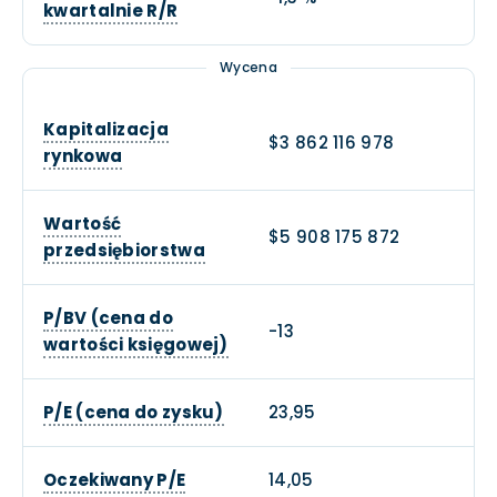
kwartalnie R/R
Wycena
Kapitalizacja
$3 862 116 978
rynkowa
Wartość
$5 908 175 872
przedsiębiorstwa
P/BV (cena do
-13
wartości księgowej)
P/E (cena do zysku)
23,95
Oczekiwany P/E
14,05