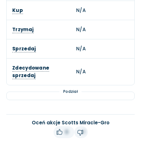
Kup
N/A
Trzymaj
N/A
Sprzedaj
N/A
Zdecydowane
N/A
sprzedaj
Podział
Oceń akcje Scotts Miracle-Gro
0
1