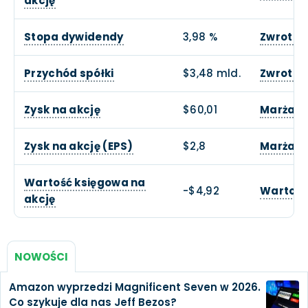
akcję
Stopa dywidendy
3,98 %
Zwrot z
Przychód spółki
$3,48 mld.
Zwrotu z
Zysk na akcję
$60,01
Marża o
Zysk na akcję (EPS)
$2,8
Marża z
Wartość księgowa na
-$4,92
Wartość
akcję
NOWOŚCI
Amazon wyprzedzi Magnificent Seven w 2026.
Co szykuje dla nas Jeff Bezos?