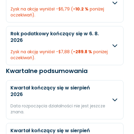
Zysk na akcję wyniósł -$6,79 (
-10.2 %
poniżej
Dochód
$151,1 mln.
-$34,
oczekiwań).
EPS
$2,59
-$0,6
Oczekiwany
Rzec
Rok podatkowy kończący się w 6. 8.
2026
Przychody
$3,43 mld.
$3,5
Zysk na akcję wyniósł -$7,88 (
-289.8 %
poniżej
Dochód
-$362,2 mln.
-$38
oczekiwań).
EPS
-$6,16
-$6,
Kwartalne podsumowania
Oczekiwany
Rzecz
Przychody
$3,95 mld.
$3,92 
Kwartał kończący się w sierpień
2026
Dochód
$412,2 mln.
-$437
Data rozpoczęcia działalności nie jest jeszcze
EPS
$4,15
-$7,8
znana.
Oczekiwany
Rzec
Kwartał kończący się w sierpień