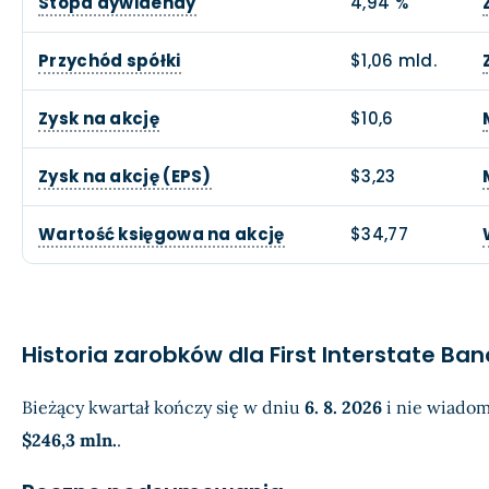
Stopa dywidendy
4,94 %
Przychód spółki
$1,06 mld.
Zysk na akcję
$10,6
Zysk na akcję (EPS)
$3,23
Wartość księgowa na akcję
$34,77
Historia zarobków dla First Interstate B
Bieżący kwartał kończy się w dniu
6. 8. 2026
i nie wiadom
$246,3 mln.
.