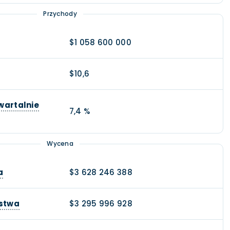
Przychody
$1 058 600 000
$10,6
wartalnie
7,4 %
Wycena
a
$3 628 246 388
rstwa
$3 295 996 928