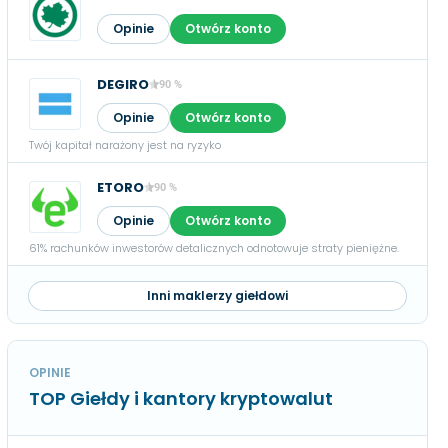
Opinie
Otwórz konto
DEGIRO
90 %
Opinie
Otwórz konto
Twój kapitał narażony jest na ryzyko
ETORO
90 %
Opinie
Otwórz konto
61% rachunków inwestorów detalicznych odnotowuje straty pieniężne.
Inni maklerzy giełdowi
OPINIE
TOP Giełdy i kantory kryptowalut