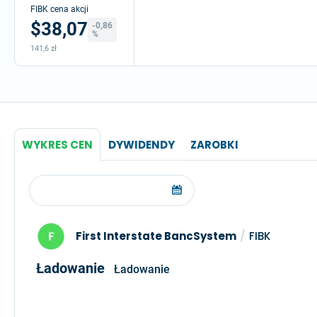
FIBK cena akcji
$38,07
-0,86
%
141,6 zł
WYKRES CEN
DYWIDENDY
ZAROBKI
First Interstate BancSystem
/
FIBK
Ładowanie
Ładowanie