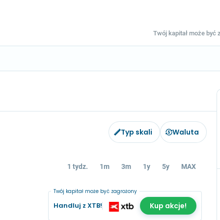
Twój kapitał może być z
Typ skali
Waluta
1 tydz.
1m
3m
1y
5y
MAX
Twój kapitał może być zagrożony
Handluj z XTB!
Kup akcje!