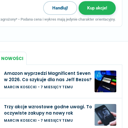
Handluj!
Kup akcje!
agrożony* • Podana cena i wykres mają jedynie charakter orientacyjny.
NOWOŚCI
Amazon wyprzedzi Magnificent Seven
w 2026. Co szykuje dla nas Jeff Bezos?
MARCIN KOSECKI
-
7 MIESIĘCY TEMU
Trzy akcje wzrostowe godne uwagi. To
oczywiste zakupy na nowy rok
MARCIN KOSECKI
-
7 MIESIĘCY TEMU