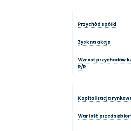
Przychód spółki
Zysk na akcję
Wzrost przychodów k
R/R
Kapitalizacja rynkow
Wartość przedsiębio