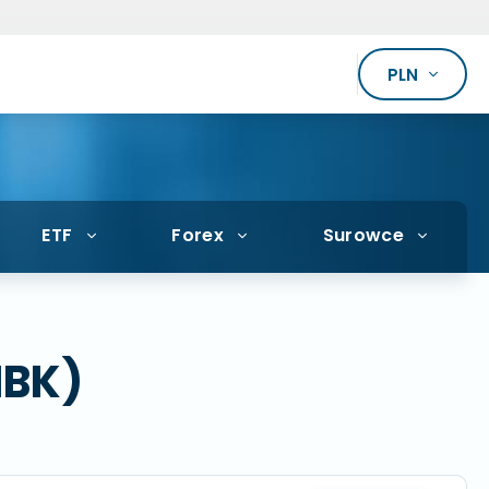
PLN
ETF
Forex
Surowce
IBK)