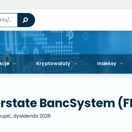
kcje
Kryptowaluty
Indeksy
terstate BancSystem (F
 kupić, dywidenda 2026