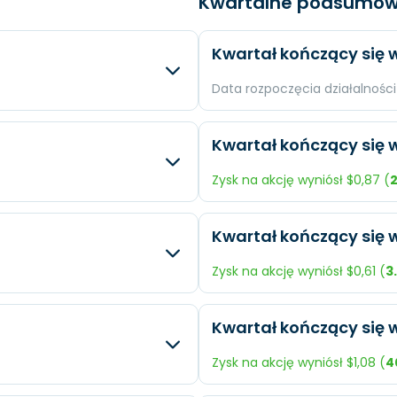
Kwartalne podsumow
Kwartał kończący się w
Data rozpoczęcia działalności 
sty
Różnica
Oczek
Kwartał kończący się w
N/A
Przychody
$246,3
Zysk na akcję wyniósł $0,87 (
2
N/A
Dochód
$64,52
ty
Różnica
Oczek
Kwartał kończący się w
N/A
EPS
$0,67
+6.08 %
Przychody
$249,3
Zysk na akcję wyniósł $0,61 (
3
.
+10.87 %
Dochód
$66,94
ty
Różnica
Oczek
Kwartał kończący się w
+10.95 %
EPS
$0,69
+49.46 %
Przychody
$242,8
Zysk na akcję wyniósł $1,08 (
4
+3.27 %
Dochód
$56,97