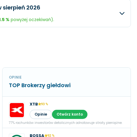
iwany
Rzeczywisty
Różnica
 sierpień 2026
$0,61
+3.64 %
mln.
$313 mln.
+20.95 %
1.5 %
powyżej oczekiwań).
 mln.
$108,8 mln.
+45.88 %
iwany
Rzeczywisty
Różnica
$1,08
+40.16 %
 mln.
$335,7 mln.
+31.92 %
mln.
$71,4 mln.
+19.2 %
$0,69
+11.49 %
OPINIE
TOP Brokerzy giełdowi
XTB
93 %
Opinie
Otwórz konto
77% rachunków inwestorów detalicznych odnotowuje straty pieniężne.
BOSSA
92 %