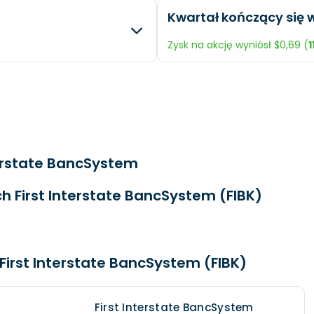
ty
Różnica
Oczek
Kwartał kończący się w
+2.91 %
EPS
$0,59
+36.46 %
Przychody
$258,8 
Zysk na akcję wyniósł $0,69 (
1
.
+1.94 %
Dochód
$74,58
ty
Różnica
Oczek
+0.85 %
EPS
$0,77
+4.49 %
Przychody
$254,5
.
+39.81 %
Dochód
$59,9 
terstate BancSystem
-6.67 %
EPS
$0,62
h First Interstate BancSystem (FIBK)
 First Interstate BancSystem (FIBK)
First Interstate BancSystem