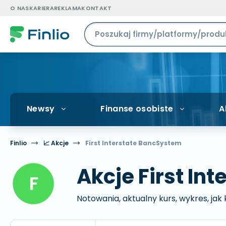
O NAS
KARIERA
REKLAMA
KONTAKT
Newsy
Finanse osobiste
A
Finlio
📈 Akcje
First Interstate BancSystem
Akcje First In
Notowania, aktualny kurs, wykres, jak