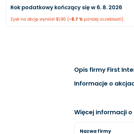
Oczekiwany
Rzeczywis
Rok podatkowy kończący się w 6. 8. 2026
EPS
$2,13
$2,19
Przychody
$1,05 mld.
$1,43 mld.
Zysk na akcję wyniósł $1,96 (
-6.7 %
poniżej oczekiwań).
Dochód
$252,6 mln.
$257,5 mln
Oczekiwany
Rzeczywis
EPS
$2,46
$2,48
Przychody
$1,13 mld.
$1,18 mld.
Dochód
$144,6 mln.
$202,2 mln
Opis firmy First In
EPS
$2,1
$1,96
Informacje o akcjac
Więcej informacji o
Nazwa firmy