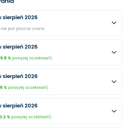
ania
 sierpień 2026
nie jest jeszcze znana.
iwany
Rzeczywisty
Różnica
 sierpień 2026
 mln.
N/A
N/A
5.8 %
powyżej oczekiwań).
 mln.
N/A
N/A
iwany
Rzeczywisty
Różnica
 sierpień 2026
N/A
N/A
 mln.
$61,7 mln.
-75.25 %
.6 %
powyżej oczekiwań).
 mln.
$83,9 mln.
+25.33 %
iwany
Rzeczywisty
Różnica
 sierpień 2026
$0,87
+25.78 %
 mln.
$242,9 mln.
+0.05 %
0.2 %
powyżej oczekiwań).
 mln.
$60,2 mln.
+5.68 %