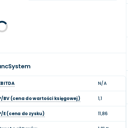
BancSystem
EBITDA
N/A
P/BV (cena do wartości księgowej)
1,1
P/E (cena do zysku)
11,86