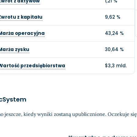
Zwrot z aktywów
1,21 %
Zwrotu z kapitału
9,62 %
Marża operacyjna
43,24 %
Marża zysku
30,64 %
Wartość przedsiębiorstwa
$3,3 mld.
ancSystem
o jeszcze, kiedy wyniki zostaną upublicznione. Oczekuje się