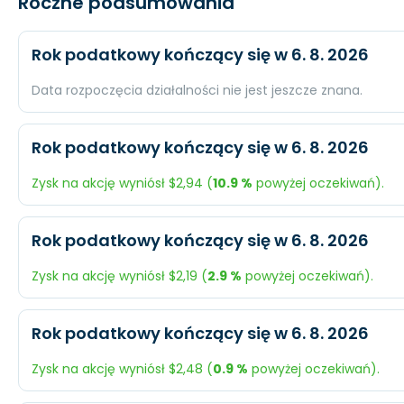
Roczne podsumowania
Rok podatkowy kończący się w 6. 8. 2026
Data rozpoczęcia działalności nie jest jeszcze znana.
Oczekiwany
Rzeczywi
Rok podatkowy kończący się w 6. 8. 2026
Przychody
$1,08 mld.
N/A
Zysk na akcję wyniósł $2,94 (
10.9 %
powyżej oczekiwań).
Dochód
$331,4 mln.
N/A
Oczekiwany
Rzeczywis
Rok podatkowy kończący się w 6. 8. 2026
EPS
$3,2
N/A
Przychody
$997,6 mln.
$1,06 mld.
Zysk na akcję wyniósł $2,19 (
2.9 %
powyżej oczekiwań).
Dochód
$272,5 mln.
$302,1 mln
Oczekiwany
Rzeczywis
Rok podatkowy kończący się w 6. 8. 2026
EPS
$2,65
$2,94
Przychody
$990,6 mln.
$1,48 mld.
Zysk na akcję wyniósł $2,48 (
0.9 %
powyżej oczekiwań).
Dochód
$218,8 mln.
$226 mln.