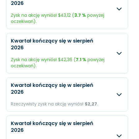
2026
Przychody
$2,27 mld.
N/A
Zysk na akcję wyniósł $43,12 (
3.7 %
powyżej
Dochód
$524,7 mln.
N/A
oczekiwań).
EPS
$45,48
N/A
Oczekiwany
Rzec
Kwartał kończący się w sierpień
2026
Przychody
$2,22 mld.
$3,69
Zysk na akcję wyniósł $42,36 (
7.1 %
powyżej
Dochód
$479,8 mln.
$568 
oczekiwań).
EPS
$41,59
$43,1
Oczekiwany
Rzec
Kwartał kończący się w sierpień
2026
Przychody
$2,18 mld.
$3,62
Rzeczywisty zysk na akcję wyniósł
$2,27
.
Dochód
$456,4 mln.
$575
Oczekiwany
Rzec
EPS
$39,56
$42,
Kwartał kończący się w sierpień
2026
Przychody
N/A
$203