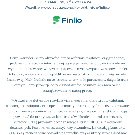
NIP 08446563, DIČ CZ08446563
Wszelkie prawa zastrzeżone. Kontakt:
info@finlio.pl
Ceny, wartości i kursy aktywów, czy to w formie tekstowej, czy graficznej,
podane na tej stronie internetowej, są wyłącznie orientacyjne i w żadnym
wypadku nie powinny wpływać na decyzje inwestycyjne inwestorów. Treści
tekstowe, wideo ani audio opublikowane na tej stronie nie stanowią porady
finansowej. Niektóre linki na tej stronie to tzw. linki partnerskie, dzięki którym
otrzymujemy prowizję od reklamodawców, co umożliwia nam pełne
zaangażowanie w naszą pracę.
*Ostrzeżenie dotyczące ryzyka związanego z handlem kryptowalutami,
akcjami, kontraktami CFD i opcjami binarnymi: Produkty finansowe oferowane
przez firmy wymienione na tej stronie wiążą się z wysokim ryzykiem i mogą
prowadzić do utraty wszystkich środków. Handel kontraktami różnicy
kursowej (CFD) prowadzi do finansowych strat u 70–90% inwestorów
detalicznych. Powinieneś rozważyć, czy rozumiesz, jak działają kontrakty
CFD, i czy możesz sobie pozwolić na wysokie ryzyko utraty swoich środków