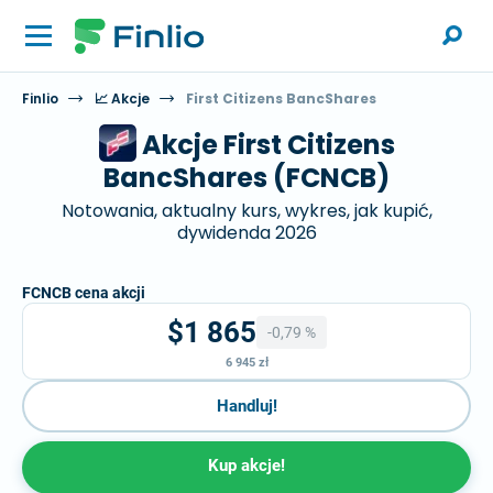
Finlio
📈 Akcje
First Citizens BancShares
Akcje First Citizens
BancShares (FCNCB)
Notowania, aktualny kurs, wykres, jak kupić,
dywidenda 2026
FCNCB cena akcji
$1 865
-0,79 %
6 945 zł
Handluj!
Kup akcje!