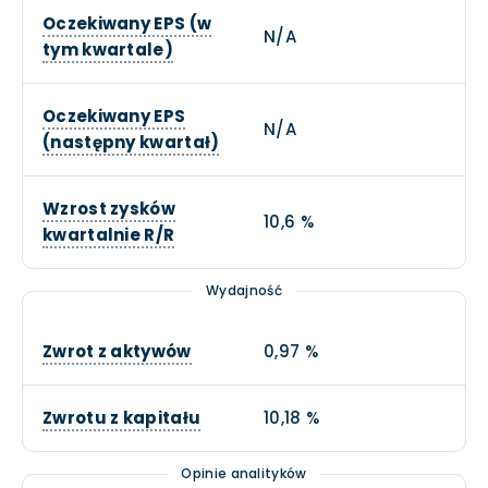
Oczekiwany EPS (w
N/A
tym kwartale)
Oczekiwany EPS
N/A
(następny kwartał)
Wzrost zysków
10,6 %
kwartalnie R/R
Wydajność
Zwrot z aktywów
0,97 %
Zwrotu z kapitału
10,18 %
Opinie analityków