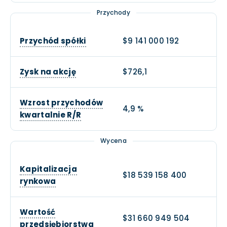
Przychody
Przychód spółki
$9 141 000 192
Zysk na akcję
$726,1
Wzrost przychodów
4,9 %
kwartalnie R/R
Wycena
Kapitalizacja
$18 539 158 400
rynkowa
Wartość
$31 660 949 504
przedsiębiorstwa