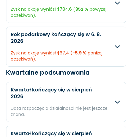
Zysk na akcję wyniósł $784,6 (
352 %
powyżej
Dochód
$2,43 mld.
$2,78
oczekiwań).
EPS
$186,7
$189
Oczekiwany
Rzecz
Rok podatkowy kończący się w 6. 8.
2026
Przychody
$8,44 mld.
$12,64
Zysk na akcję wyniósł $67,4 (
-5.9 %
poniżej
Dochód
$2,49 mld.
$11,47
oczekiwań).
EPS
$173,6
$784,
Kwartalne podsumowania
Oczekiwany
Rzec
Przychody
$4,11 mld.
$5,1 
Kwartał kończący się w sierpień
2026
Dochód
$1,03 mld.
$1,1 m
Data rozpoczęcia działalności nie jest jeszcze
EPS
$71,65
$67,
znana.
Oczekiwany
Rzec
Kwartał kończący się w sierpień