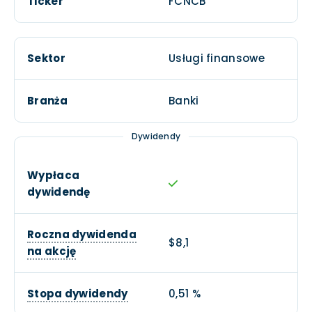
Ticker
FCNCB
Sektor
Usługi finansowe
Branża
Banki
Dywidendy
Wypłaca
dywidendę
Roczna dywidenda
$8,1
na akcję
Stopa dywidendy
0,51 %