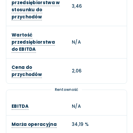
przedsiębiorstwa w
3,46
stosunku do
przychodów
Wartość
przedsiębiorstwa
N/A
do EBITDA
Cena do
2,06
przychodów
Rentowność
EBITDA
N/A
Marża operacyjna
34,19 %