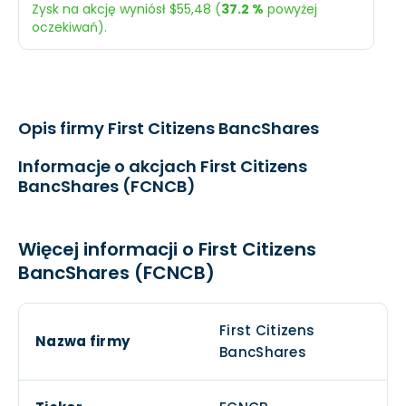
Zysk na akcję wyniósł $55,48 (
37.2 %
powyżej
Dochód
N/A
$23,
oczekiwań).
EPS
N/A
$2,2
Oczekiwany
Rzecz
Przychody
$2,16 mld.
$3,6 
Opis firmy First Citizens BancShares
Dochód
$466,5 mln.
$672 
Informacje o akcjach First Citizens
BancShares (FCNCB)
EPS
$40,44
$55,
Więcej informacji o First Citizens
BancShares (FCNCB)
First Citizens
Nazwa firmy
BancShares