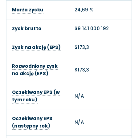
Marża zysku
24,69 %
Zysk brutto
$9 141 000 192
Zysk na akcję (EPS)
$173,3
Rozwodniony zysk
$173,3
na akcję (EPS)
Oczekiwany EPS (w
N/A
tym roku)
Oczekiwany EPS
N/A
(następny rok)