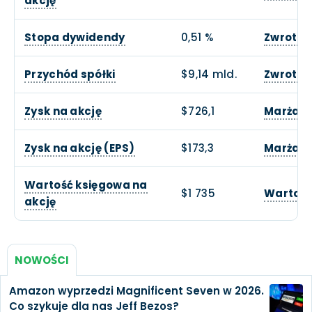
akcję
Stopa dywidendy
0,51 %
Zwrot z
Przychód spółki
$9,14 mld.
Zwrotu z
Zysk na akcję
$726,1
Marża o
Zysk na akcję (EPS)
$173,3
Marża z
Wartość księgowa na
$1 735
Wartość
akcję
NOWOŚCI
Amazon wyprzedzi Magnificent Seven w 2026.
Co szykuje dla nas Jeff Bezos?