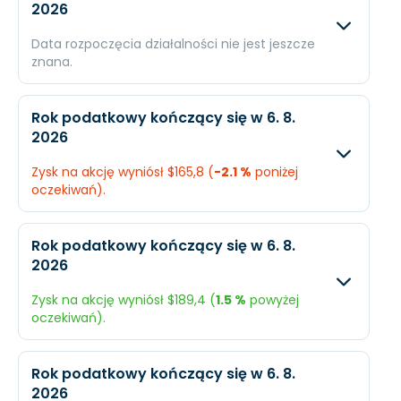
2026
Data rozpoczęcia działalności nie jest jeszcze
znana.
Oczekiwany
Rzec
Rok podatkowy kończący się w 6. 8.
2026
Przychody
$8,86 mld.
N/A
Zysk na akcję wyniósł $165,8 (
-2.1 %
poniżej
Dochód
$2,5 mld.
N/A
oczekiwań).
EPS
$192
N/A
Oczekiwany
Rzecz
Rok podatkowy kończący się w 6. 8.
2026
Przychody
$8,81 mld.
$14,5
Zysk na akcję wyniósł $189,4 (
1.5 %
powyżej
Dochód
$2,2 mld.
$2,21 
oczekiwań).
EPS
$169,3
$165,
Oczekiwany
Rzec
Rok podatkowy kończący się w 6. 8.
2026
Przychody
$9,33 mld.
$14,9