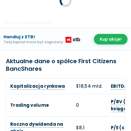
Ostatnia aktualizacja danych:
Handluj z XTB!
Kup akcje!
Twój kapitał może być zagrożony
Aktualne dane o spółce First Citizens
BancShares
Kapitalizacja rynkowa
$18,54 mld.
EBITDA
P/BV (c
Trading volume
0
księgow
Roczna dywidenda na
$8,1
P/E (cen