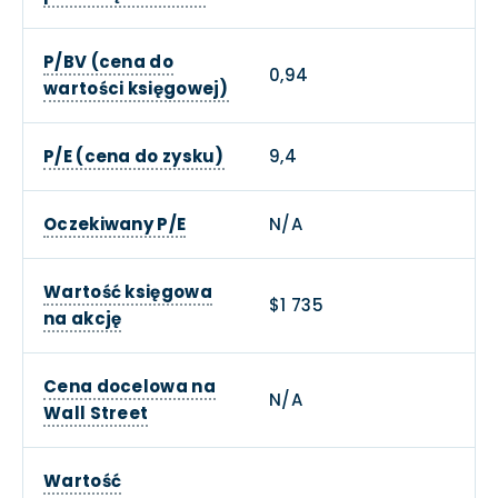
P/BV (cena do
0,94
wartości księgowej)
P/E (cena do zysku)
9,4
Oczekiwany P/E
N/A
Wartość księgowa
$1 735
na akcję
Cena docelowa na
N/A
Wall Street
Wartość