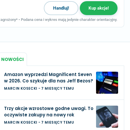
Handluj!
Kup akcje!
agrożony* • Podana cena i wykres mają jedynie charakter orientacyjny.
NOWOŚCI
Amazon wyprzedzi Magnificent Seven
w 2026. Co szykuje dla nas Jeff Bezos?
MARCIN KOSECKI
-
7 MIESIĘCY TEMU
Trzy akcje wzrostowe godne uwagi. To
oczywiste zakupy na nowy rok
MARCIN KOSECKI
-
7 MIESIĘCY TEMU