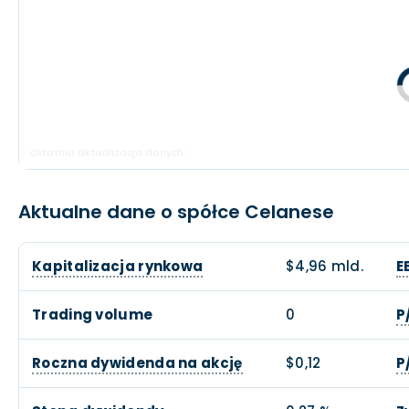
Ostatnia aktualizacja danych:
Aktualne dane o spółce Celanese
Kapitalizacja rynkowa
$4,96 mld.
E
Trading volume
0
P
Roczna dywidenda na akcję
$0,12
P