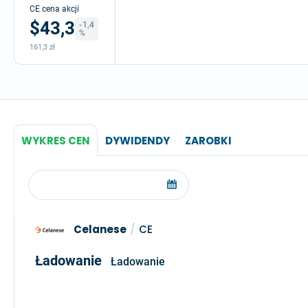
CE cena akcji
$43,3
-1,4
%
161,3 zł
WYKRES CEN
DYWIDENDY
ZAROBKI
Celanese
/
CE
Ładowanie
Ładowanie