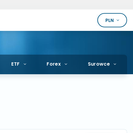
PLN
ETF
Forex
Surowce