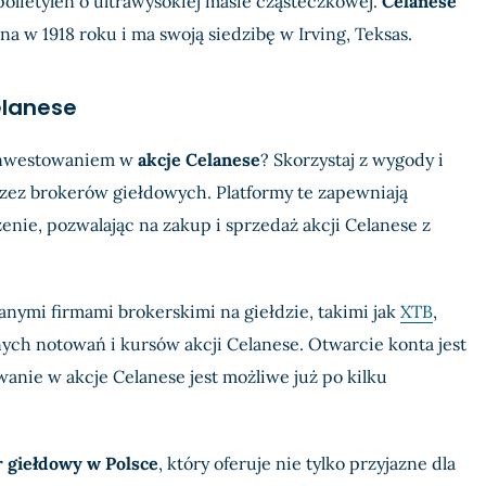
olietylen o ultrawysokiej masie cząsteczkowej.
Celanese
na w 1918 roku i ma swoją siedzibę w Irving, Teksas.
elanese
 inwestowaniem w
akcje Celanese
? Skorzystaj z wygody i
zez brokerów giełdowych. Platformy te zapewniają
ie, pozwalając na zakup i sprzedaż akcji Celanese z
ymi firmami brokerskimi na giełdzie, takimi jak
XTB
,
ych notowań i kursów akcji Celanese. Otwarcie konta jest
owanie w akcje Celanese jest możliwe już po kilku
 giełdowy w Polsce
, który oferuje nie tylko przyjazne dla