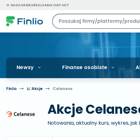
O NAS
KARIERA
REKLAMA
KONTAKT
Newsy
Finanse osobiste
A
Finlio
📈 Akcje
Celanese
Akcje Celanes
Notowania, aktualny kurs, wykres, jak