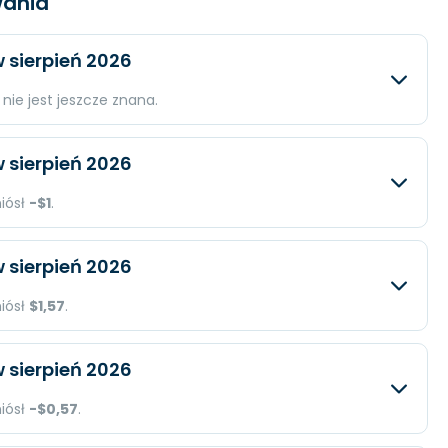
ania
 sierpień 2026
nie jest jeszcze znana.
iwany
Rzeczywisty
Różnica
 sierpień 2026
ld.
N/A
N/A
niósł
-$1
.
 mln.
N/A
N/A
iwany
Rzeczywisty
Różnica
 sierpień 2026
N/A
N/A
$1,25 mld.
N/A
niósł
$1,57
.
-$99 mln.
N/A
iwany
Rzeczywisty
Różnica
 sierpień 2026
-$1
N/A
$1,24 mld.
N/A
niósł
-$0,57
.
$78 mln.
N/A