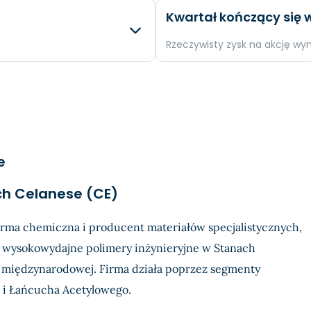
y
Różnica
Oczek
Kwartał kończący się w
N/A
EPS
N/A
-0.54 %
Przychody
N/A
Rzeczywisty zysk na akcję wy
-349.55 %
Dochód
N/A
ty
Różnica
Oczek
-350.16 %
EPS
N/A
+0.1 %
Przychody
N/A
-272.3 %
Dochód
N/A
e
-271.82 %
EPS
N/A
ch Celanese (CE)
irma chemiczna i producent materiałów specjalistycznych,
e wysokowydajne polimery inżynieryjne w Stanach
 międzynarodowej. Firma działa poprzez segmenty
 i Łańcucha Acetylowego.