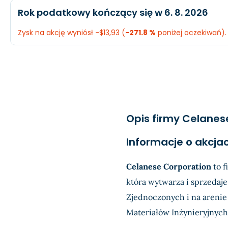
Oczekiwany
Rzeczywist
Rok podatkowy kończący się w 6. 8. 2026
EPS
N/A
$2,44
Przychody
$9,6 mld.
$9,54 mld.
Zysk na akcję wyniósł -$13,93 (
-271.8 %
poniżej oczekiwań).
Dochód
$466,8 mln.
-$1,17 mld.
Oczekiwany
Rzeczywis
EPS
$4,25
-$10,64
Przychody
$10,27 mld.
$10,28 mld.
Dochód
$883,4 mln.
-$1,52 mld.
Opis firmy Celanes
EPS
$8,11
-$13,93
Informacje o akcja
Celanese Corporation
to f
która wytwarza i sprzedaj
Zjednoczonych i na arenie
Materiałów Inżynieryjnych