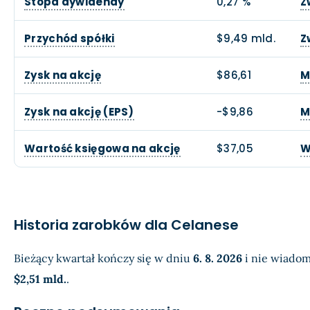
Stopa dywidendy
0,27 %
Z
Przychód spółki
$9,49 mld.
Z
Zysk na akcję
$86,61
M
Zysk na akcję (EPS)
-$9,86
M
Wartość księgowa na akcję
$37,05
W
Historia zarobków dla Celanese
Bieżący kwartał kończy się w dniu
6. 8. 2026
i nie wiadom
$2,51 mld.
.