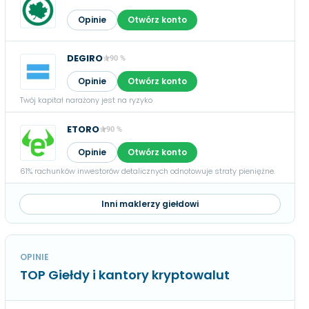
Opinie
Otwórz konto
DEGIRO
90 %
Opinie
Otwórz konto
Twój kapitał narażony jest na ryzyko
ETORO
90 %
Opinie
Otwórz konto
61% rachunków inwestorów detalicznych odnotowuje straty pieniężne.
Inni maklerzy giełdowi
OPINIE
TOP Giełdy i kantory kryptowalut