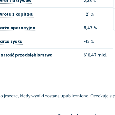
wrot z aktywów
2,38 %
wrotu z kapitału
-21 %
arża operacyjna
8,47 %
arża zysku
-12 %
artość przedsiębiorstwa
$16,47 mld.
o jeszcze, kiedy wyniki zostaną upublicznione. Oczekuje się