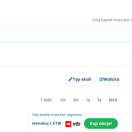
Twój kapitał może być z
Typ skali
Waluta
1 tydz.
1m
3m
1y
5y
MAX
Twój kapitał może być zagrożony
Handluj z XTB!
Kup akcje!