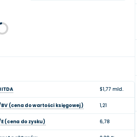
BITDA
$1,77 mld.
/BV (cena do wartości księgowej)
1,21
/E (cena do zysku)
6,78