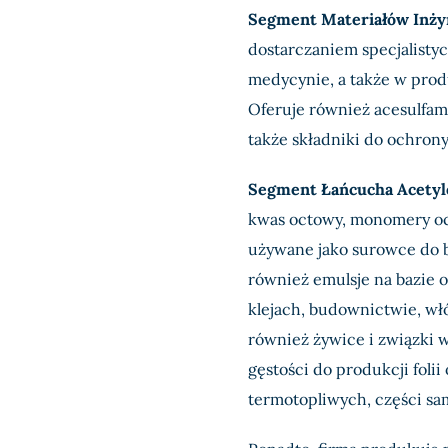
Segment Materiałów Inży
dostarczaniem specjalisty
medycynie, a także w prod
Oferuje również acesulfam
także składniki do ochrony
Segment Łańcucha Acety
kwas octowy, monomery oct
używane jako surowce do b
również emulsje na bazie 
klejach, budownictwie, włó
również żywice i związki w
gęstości do produkcji fol
termotopliwych, części s