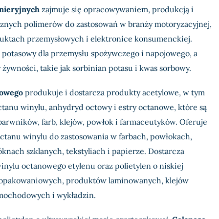
nieryjnych
zajmuje się opracowywaniem, produkcją i
cznych polimerów do zastosowań w branży motoryzacyjnej,
uktach przemysłowych i elektronice konsumenckiej.
 potasowy dla przemysłu spożywczego i napojowego, a
 żywności, takie jak sorbinian potasu i kwas sorbowy.
lowego
produkuje i dostarcza produkty acetylowe, w tym
anu winylu, anhydryd octowy i estry octanowe, które są
arwników, farb, klejów, powłok i farmaceutyków. Oferuje
octanu winylu do zastosowania w farbach, powłokach,
knach szklanych, tekstyliach i papierze. Dostarcza
inylu octanowego etylenu oraz polietylen o niskiej
ii opakowaniowych, produktów laminowanych, klejów
amochodowych i wykładzin.