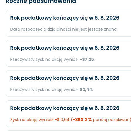
Roczne podsumowania
Rok podatkowy kończący się w 6. 8. 2026
Data rozpoczęcia działalności nie jest jeszcze znana.
Oczekiwany
Rzeczywi
Rok podatkowy kończący się w 6. 8. 2026
Przychody
$8,83 mld.
N/A
Rzeczywisty zysk na akcję wyniósł
-$7,25
.
Dochód
$1,31 mld.
N/A
Oczekiwany
Rzeczywi
Rok podatkowy kończący się w 6. 8. 2026
EPS
$11,95
N/A
Przychody
N/A
$3,84 mld
Rzeczywisty zysk na akcję wyniósł
$2,44
.
Dochód
N/A
-$365 mln
Oczekiwany
Rzeczywi
Rok podatkowy kończący się w 6. 8. 2026
EPS
N/A
-$7,25
Przychody
N/A
$3,7 mld.
Zysk na akcję wyniósł -$10,64 (
-350.2 %
poniżej oczekiwań)
Dochód
N/A
$168 mln.