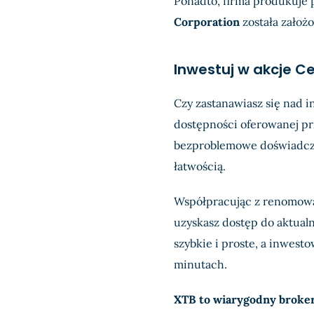
Ponadto, firma produkuje p
Corporation
została założo
Inwestuj w akcje C
Czy zastanawiasz się nad
dostępności oferowanej pr
bezproblemowe doświadczen
łatwością.
Współpracując z renomowan
uzyskasz dostęp do aktualn
szybkie i proste, a inwest
minutach.
XTB to wiarygodny broker