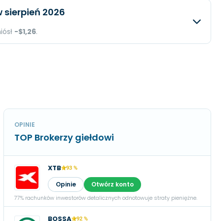
iwany
Rzeczywisty
Różnica
 sierpień 2026
$1,57
N/A
$1,33 mld.
N/A
niósł
-$1,26
.
-$57 mln.
N/A
iwany
Rzeczywisty
Różnica
-$0,57
N/A
$1,23 mld.
N/A
-$125 mln.
N/A
-$1,26
N/A
OPINIE
TOP Brokerzy giełdowi
XTB
93 %
Opinie
Otwórz konto
77% rachunków inwestorów detalicznych odnotowuje straty pieniężne.
BOSSA
92 %