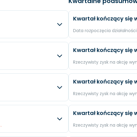
Kwartalne podsumow
Kwartał kończący się w
Data rozpoczęcia działalności 
sty
Różnica
Oczek
Kwartał kończący się w
N/A
Przychody
$2,51 m
Rzeczywisty zysk na akcję wy
N/A
Dochód
$203,4
sty
Różnica
Oczek
Kwartał kończący się w
N/A
EPS
$1,85
.
N/A
Przychody
N/A
Rzeczywisty zysk na akcję wy
.
N/A
Dochód
N/A
sty
Różnica
Oczek
Kwartał kończący się w
N/A
EPS
N/A
N/A
Przychody
N/A
.
Rzeczywisty zysk na akcję wy
N/A
Dochód
N/A