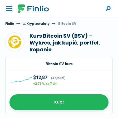
Finlio
📈 Kryptowaluty
Bitcoin SV
Kurs Bitcoin SV (BSV) –
Wykres, jak kupić, portfel,
kopanie
Bitcoin SV kurs
$12,87
(47,93 zł)
+3,79 %
za 7 dni
Kup!