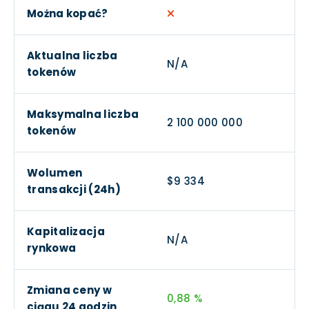
Można kopać?
Aktualna liczba
N/A
tokenów
Maksymalna liczba
2 100 000 000
tokenów
Wolumen
$9 334
transakcji (24h)
Kapitalizacja
N/A
rynkowa
Zmiana ceny w
0,88 %
ciągu 24 godzin