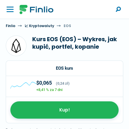
Finlio
📈 Kryptowaluty
EOS
Kurs EOS (EOS) – Wykres, jak
kupić, portfel, kopanie
EOS kurs
$0,065
(0,24 zł)
+8,41 %
za 7 dni
Kup!