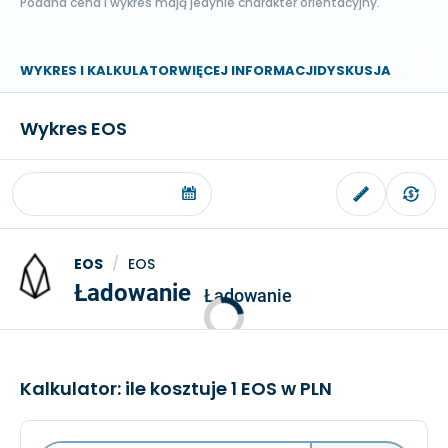
Podana cena i wykres mają jedynie charakter orientacyjny.
WYKRES I KALKULATOR
WIĘCEJ INFORMACJI
DYSKUSJA
Wykres EOS
EOS
/
EOS
Ładowanie
Ładowanie
Kalkulator: ile kosztuje 1 EOS w PLN