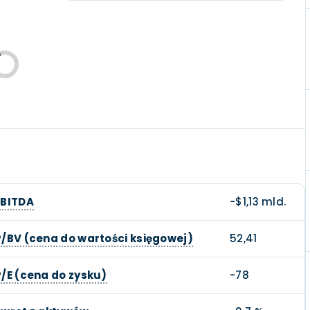
EBITDA
-$1,13 mld.
P/BV (cena do wartości księgowej)
52,41
P/E (cena do zysku)
-78