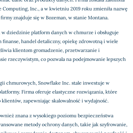
e Computing, Inc., a w kwietniu 2019 roku zmieniła nazwę
 firmy znajduje się w Bozeman, w stanie Montana.
m w dziedzinie platform danych w chmurze i obsługuje
m finanse, handel detaliczny, opiekę zdrowotną i wiele
żliwia klientom gromadzenie, przetwarzanie i
sie rzeczywistym, co pozwala na podejmowanie lepszych
ii chmurowych, Snowflake Inc. stale inwestuje w
platformy. Firma oferuje elastyczne rozwiązania, które
 klientów, zapewniając skalowalność i wydajność.
również znana z wysokiego poziomu bezpieczeństwa
wansowane metody ochrony danych, takie jak szyfrowanie,