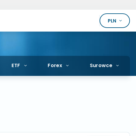
PLN
ETF
Forex
Surowce