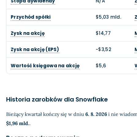
Stopa dywidendy
N/A
Przychód spółki
$5,03 mld.
Zysk na akcję
$14,77
Zysk na akcję (EPS)
-$3,52
Wartość księgowa na akcję
$5,6
Historia zarobków dla Snowflake
Bieżący kwartał kończy się w dniu
6. 8. 2026
i nie wiadom
$1,96 mld.
.