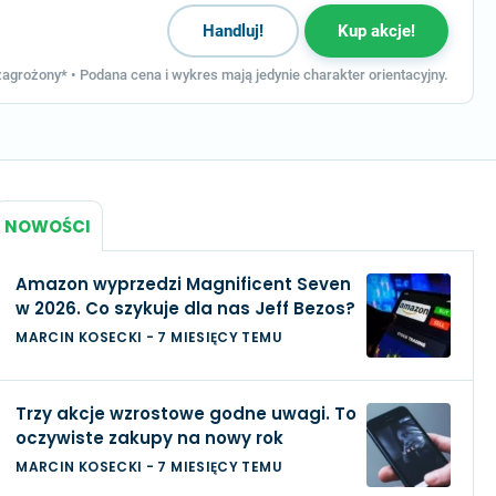
Handluj!
Kup akcje!
agrożony* • Podana cena i wykres mają jedynie charakter orientacyjny.
NOWOŚCI
Amazon wyprzedzi Magnificent Seven
w 2026. Co szykuje dla nas Jeff Bezos?
MARCIN KOSECKI
-
7 MIESIĘCY TEMU
Trzy akcje wzrostowe godne uwagi. To
oczywiste zakupy na nowy rok
MARCIN KOSECKI
-
7 MIESIĘCY TEMU