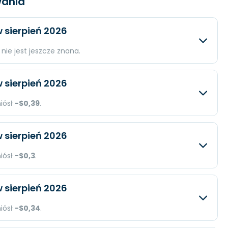
ania
 sierpień 2026
nie jest jeszcze znana.
iwany
Rzeczywisty
Różnica
 sierpień 2026
ld.
N/A
N/A
niósł
-$0,39
.
 mln.
N/A
N/A
iwany
Rzeczywisty
Różnica
 sierpień 2026
N/A
N/A
$108,8 mln.
N/A
niósł
-$0,3
.
-$93,64 mln.
N/A
iwany
Rzeczywisty
Różnica
 sierpień 2026
-$0,39
N/A
$43,71 mln.
N/A
niósł
-$0,34
.
-$83,81 mln.
N/A