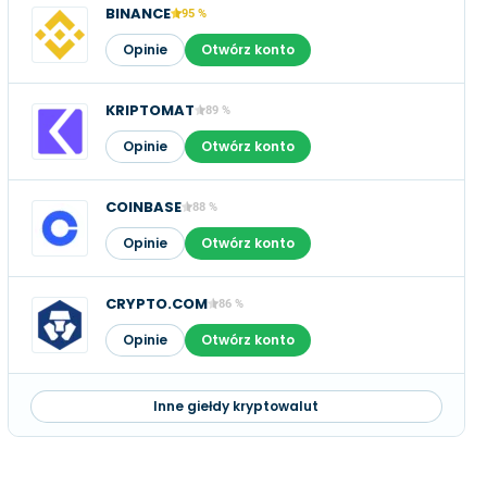
BINANCE
95 %
Opinie
Otwórz konto
KRIPTOMAT
89 %
Opinie
Otwórz konto
COINBASE
88 %
Opinie
Otwórz konto
CRYPTO.COM
86 %
Opinie
Otwórz konto
Inne giełdy kryptowalut