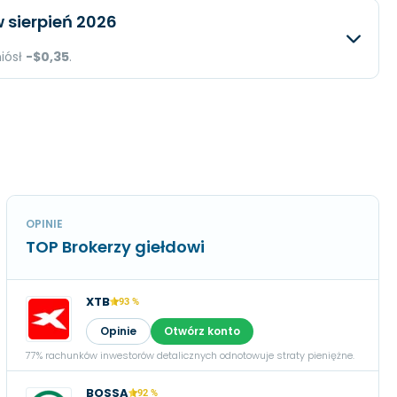
iwany
Rzeczywisty
Różnica
 sierpień 2026
-$0,3
N/A
$60,34 mln.
N/A
niósł
-$0,35
.
-$93,42 mln.
N/A
iwany
Rzeczywisty
Różnica
-$0,34
N/A
$87,69 mln.
N/A
-$83,25 mln.
N/A
-$0,35
N/A
OPINIE
TOP Brokerzy giełdowi
XTB
93 %
Opinie
Otwórz konto
77% rachunków inwestorów detalicznych odnotowuje straty pieniężne.
BOSSA
92 %