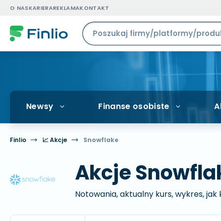
O NAS
KARIERA
REKLAMA
KONTAKT
Newsy
Finanse osobiste
A
Finlio
📈 Akcje
Snowflake
Akcje Snowfl
Notowania, aktualny kurs, wykres, jak