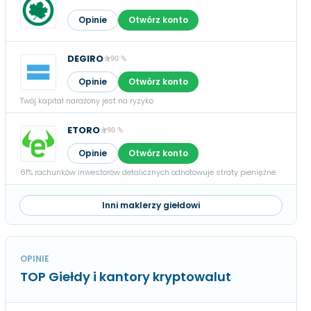
Opinie
Otwórz konto
DEGIRO
90 %
Opinie
Otwórz konto
Twój kapitał narażony jest na ryzyko
ETORO
90 %
Opinie
Otwórz konto
61% rachunków inwestorów detalicznych odnotowuje straty pieniężne.
Inni maklerzy giełdowi
OPINIE
TOP Giełdy i kantory kryptowalut