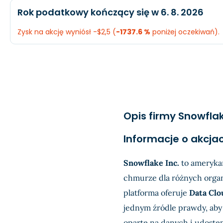
Oczekiwany
Rzeczywis
Rok podatkowy kończący się w 6. 8. 2026
EPS
$0,7
-$3,86
Przychody
$2,79 mld.
$2,81 mld.
Zysk na akcję wyniósł -$2,5 (
-1737.6 %
poniżej oczekiwań).
Dochód
-$1,02 mld.
-$836,1 mln
Oczekiwany
Rzeczywist
EPS
$0,8
-$2,55
Przychody
$2,05 mld.
$2,07 mld.
Dochód
-$860,6 mln.
-$796,7 mln
Opis firmy Snowfla
EPS
$0,15
-$2,5
Informacje o akcj
Snowflake Inc.
to amerykań
chmurze dla różnych organ
platforma oferuje
Data Clo
jednym źródle prawdy, aby 
oparte na danych i udostę