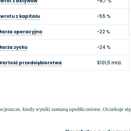
Zwrot z aktywów
-9,7 %
Zwrotu z kapitału
-55 %
Marża operacyjna
-22 %
Marża zysku
-24 %
Wartość przedsiębiorstwa
$101,5 mld.
o jeszcze, kiedy wyniki zostaną upublicznione. Oczekuje się