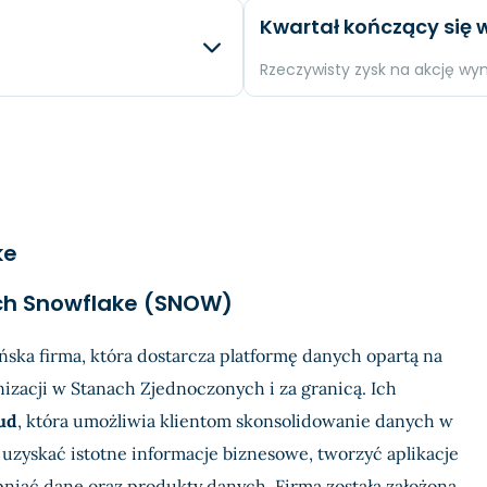
ty
Różnica
Oczek
Kwartał kończący się w
-648.76 %
EPS
N/A
+0.46 %
Przychody
N/A
Rzeczywisty zysk na akcję wy
.
+17.83 %
Dochód
N/A
y
Różnica
Oczek
-418.98 %
EPS
N/A
+0.63 %
Przychody
N/A
.
+7.42 %
Dochód
N/A
ke
-1737.63 %
EPS
N/A
ach Snowflake (SNOW)
ska firma, która dostarcza platformę danych opartą na
izacji w Stanach Zjednoczonych i za granicą. Ich
ud
, która umożliwia klientom skonsolidowanie danych w
uzyskać istotne informacje biznesowe, tworzyć aplikacje
pniać dane oraz produkty danych. Firma została założona