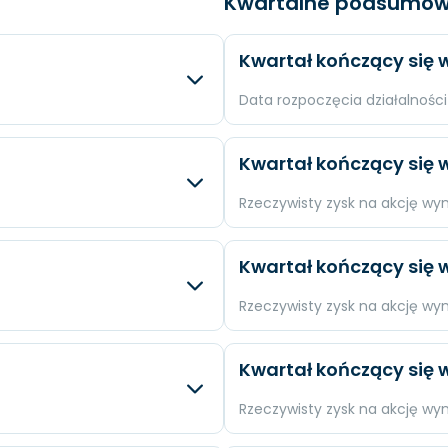
Kwartalne podsumow
Kwartał kończący się w
Data rozpoczęcia działalności 
sty
Różnica
Oczek
Kwartał kończący się w
N/A
Przychody
$1,96 m
Rzeczywisty zysk na akcję wy
N/A
Dochód
$245,6
y
Różnica
Oczek
Kwartał kończący się w
N/A
EPS
$0,71
+0.57 %
Przychody
N/A
Rzeczywisty zysk na akcję wy
-421.47 %
Dochód
N/A
y
Różnica
Oczek
Kwartał kończący się w
-425.85 %
EPS
N/A
+0.76 %
Przychody
N/A
Rzeczywisty zysk na akcję wy
-641.56 %
Dochód
N/A