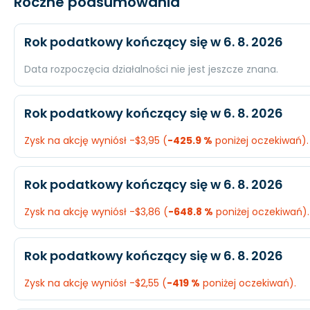
Roczne podsumowania
Rok podatkowy kończący się w 6. 8. 2026
Data rozpoczęcia działalności nie jest jeszcze znana.
Oczekiwany
Rzeczywi
Rok podatkowy kończący się w 6. 8. 2026
Przychody
$9,63 mld.
N/A
Zysk na akcję wyniósł -$3,95 (
-425.9 %
poniżej oczekiwań).
Dochód
$1,42 mld.
N/A
Oczekiwany
Rzeczywist
Rok podatkowy kończący się w 6. 8. 2026
EPS
$3,8
N/A
Przychody
$4,66 mld.
$4,68 mld.
Zysk na akcję wyniósł -$3,86 (
-648.8 %
poniżej oczekiwań).
Dochód
$414,2 mln.
-$1,33 mld.
Oczekiwany
Rzeczywist
Rok podatkowy kończący się w 6. 8. 2026
EPS
$1,21
-$3,95
Przychody
$3,6 mld.
$3,63 mld.
Zysk na akcję wyniósł -$2,55 (
-419 %
poniżej oczekiwań).
Dochód
$237,4 mln.
-$1,29 mld.