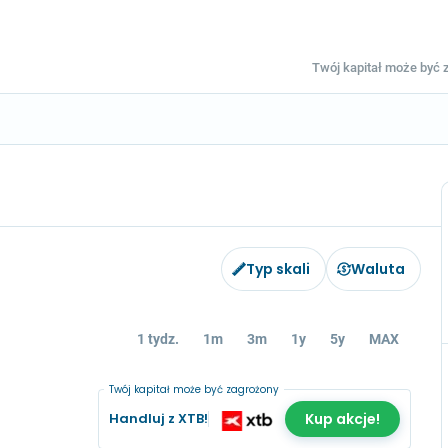
Twój kapitał może być z
Typ skali
Waluta
1 tydz.
1m
3m
1y
5y
MAX
Twój kapitał może być zagrożony
Handluj z XTB!
Kup akcje!