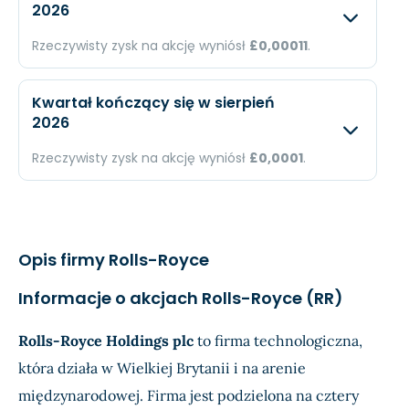
2026
Przychody
N/A
£17,9
Rzeczywisty zysk na akcję wyniósł
£0,00011
.
Dochód
N/A
£710
Oczekiwany
Rzec
EPS
N/A
£0,0
Kwartał kończący się w sierpień
2026
Przychody
N/A
£15,8
Rzeczywisty zysk na akcję wyniósł
£0,0001
.
Dochód
N/A
£405
Oczekiwany
Rzec
EPS
N/A
£0,0
Przychody
N/A
£17,
Opis firmy Rolls-Royce
Dochód
N/A
£315
Informacje o akcjach Rolls-Royce (RR)
EPS
N/A
£0,0
Rolls-Royce Holdings plc
to firma technologiczna,
która działa w Wielkiej Brytanii i na arenie
międzynarodowej. Firma jest podzielona na cztery