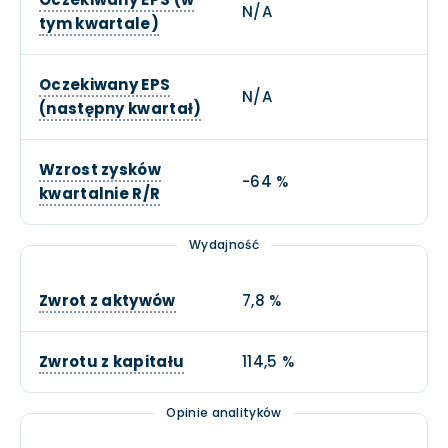
N/A
tym kwartale)
Oczekiwany EPS
N/A
(następny kwartał)
Wzrost zysków
-64 %
kwartalnie R/R
Wydajność
Zwrot z aktywów
7,8 %
Zwrotu z kapitału
114,5 %
Opinie analityków