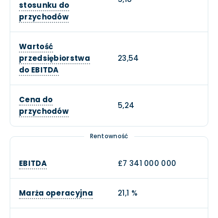
stosunku do
przychodów
Wartość
przedsiębiorstwa
23,54
do EBITDA
Cena do
5,24
przychodów
Rentowność
EBITDA
£7 341 000 000
Marża operacyjna
21,1 %