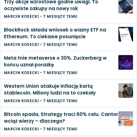
Trzy akcje wzrostowe godne uwagi. To
oczywiste zakupy na nowy rok
MARCIN KOSECKI
-
7 MIESIĘCY TEMU
BlackRock składa wniosek o ważny ETF na
Ethereum. To ciekawe posunięcie
MARCIN KOSECKI
-
7 MIESIĘCY TEMU
Meta tnie metaverse o 30%. Zuckerberg w
końcu uznał porażkę
MARCIN KOSECKI
-
7 MIESIĘCY TEMU
Western Union atakuje inflację kartą
stablecoin. Miliony ludzi na to czekały
MARCIN KOSECKI
-
7 MIESIĘCY TEMU
Bitcoin spada, Strategy traci 60% celu. Cantor
wciąż wierzy – dlaczego?
MARCIN KOSECKI
-
7 MIESIĘCY TEMU