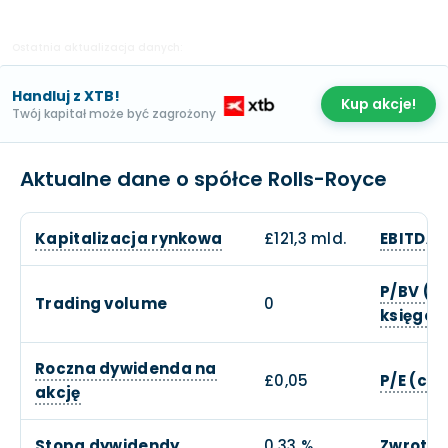
Ostatnia aktualizacja danych:
Handluj z XTB!
Kup akcje!
Twój kapitał może być zagrożony
Aktualne dane o spółce Rolls-Royce
Kapitalizacja rynkowa
£121,3 mld.
EBITDA
P/BV (c
Trading volume
0
księgow
Roczna dywidenda na
£0,05
P/E (ce
akcję
Stopa dywidendy
0,33 %
Zwrot z