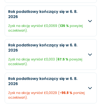
Oczekiwany
Rzec
Rok podatkowy kończący się w 6. 8.
2026
Przychody
£333,2 mln.
N/A
Zysk na akcję wyniósł £0,0069 (
135 %
powyżej
Dochód
£61,66 mln.
N/A
oczekiwań).
EPS
£0,0073
N/A
Oczekiwany
Rzecz
Rok podatkowy kończący się w 6. 8.
2026
Przychody
£197,4 mln.
£212,1 
Zysk na akcję wyniósł £0,003 (
67.5 %
powyżej
Dochód
£24,81 mln.
£58,41
oczekiwań).
EPS
£0,0029
£0,00
Oczekiwany
Rzec
Rok podatkowy kończący się w 6. 8.
2026
Przychody
£173,4 mln.
£189,
Zysk na akcję wyniósł £0,0029 (
-96.8 %
poniżej
Dochód
£15,13 mln.
£25,2
oczekiwań).