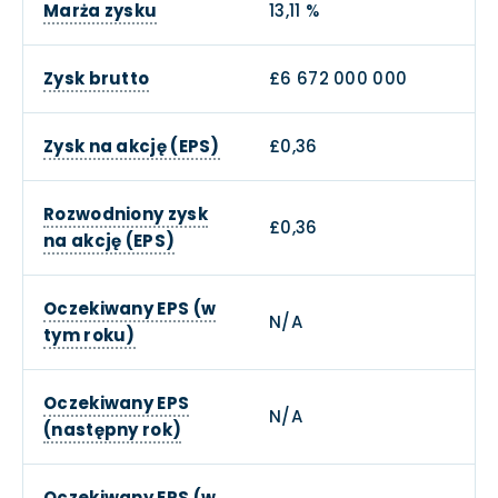
Marża zysku
13,11 %
Zysk brutto
£6 672 000 000
Zysk na akcję (EPS)
£0,36
Rozwodniony zysk
£0,36
na akcję (EPS)
Oczekiwany EPS (w
N/A
tym roku)
Oczekiwany EPS
N/A
(następny rok)
Oczekiwany EPS (w