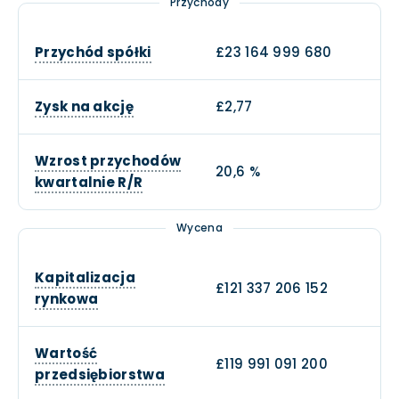
Przychody
Przychód spółki
£23 164 999 680
Zysk na akcję
£2,77
Wzrost przychodów
20,6 %
kwartalnie R/R
Wycena
Kapitalizacja
£121 337 206 152
rynkowa
Wartość
£119 991 091 200
przedsiębiorstwa