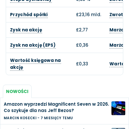
Przychód spółki
£23,16 mld.
Zwrotu 
Zysk na akcję
£2,77
Marża o
Zysk na akcję (EPS)
£0,36
Marża z
Wartość księgowa na
£0,33
Wartość
akcję
NOWOŚCI
Amazon wyprzedzi Magnificent Seven w 2026.
Co szykuje dla nas Jeff Bezos?
MARCIN KOSECKI
-
7 MIESIĘCY TEMU