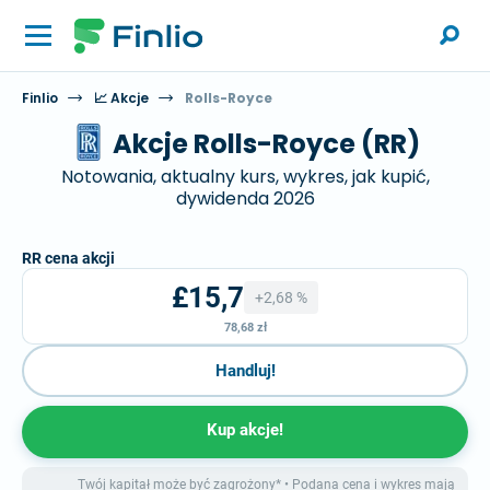
Finlio
📈 Akcje
Rolls-Royce
Akcje Rolls-Royce (RR)
Notowania, aktualny kurs, wykres, jak kupić,
dywidenda 2026
RR cena akcji
£15,7
+2,68 %
78,68 zł
Handluj!
Kup akcje!
Twój kapitał może być zagrożony* • Podana cena i wykres mają