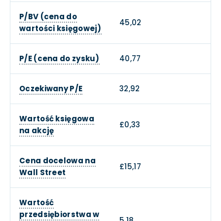
P/BV (cena do
45,02
wartości księgowej)
P/E (cena do zysku)
40,77
Oczekiwany P/E
32,92
Wartość księgowa
£0,33
na akcję
Cena docelowa na
£15,17
Wall Street
Wartość
przedsiębiorstwa w
5,18