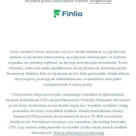
Wszelkie prawa zastrzeżone. Kontakt:
info@finlio.pl
Ceny, wartości i kursy aktywów, czy to w formie tekstowej, czy graficznej,
podane na tej stronie internetowej, są wyłącznie orientacyjne i w żadnym
wypadku nie powinny wpływać na decyzje inwestycyjne inwestorów. Treści
tekstowe, wideo ani audio opublikowane na tej stronie nie stanowią porady
finansowej. Niektóre linki na tej stronie to tzw. linki partnerskie, dzięki którym
otrzymujemy prowizję od reklamodawców, co umożliwia nam pełne
zaangażowanie w naszą pracę.
*Ostrzeżenie dotyczące ryzyka związanego z handlem kryptowalutami,
akcjami, kontraktami CFD i opcjami binarnymi: Produkty finansowe oferowane
przez firmy wymienione na tej stronie wiążą się z wysokim ryzykiem i mogą
prowadzić do utraty wszystkich środków. Handel kontraktami różnicy
kursowej (CFD) prowadzi do finansowych strat u 70–90% inwestorów
detalicznych. Powinieneś rozważyć, czy rozumiesz, jak działają kontrakty
CFD, i czy możesz sobie pozwolić na wysokie ryzyko utraty swoich środków
finansowych.
Więcej informacji o ryzyku tutaj
.