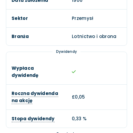
Data założenia
1906
Sektor
Przemysł
Branża
Lotnictwo i obrona
Dywidendy
Wypłaca
dywidendę
Roczna dywidenda
£0,05
na akcję
Stopa dywidendy
0,33 %