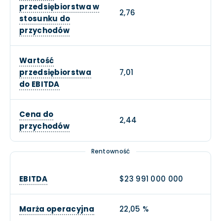
przedsiębiorstwa w
2,76
stosunku do
przychodów
Wartość
przedsiębiorstwa
7,01
do EBITDA
Cena do
2,44
przychodów
Rentowność
EBITDA
$23 991 000 000
Marża operacyjna
22,05 %