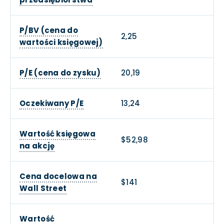
P/BV (cena do
2,25
wartości księgowej)
P/E (cena do zysku)
20,19
Oczekiwany P/E
13,24
Wartość księgowa
$52,98
na akcję
Cena docelowa na
$141
Wall Street
Wartość