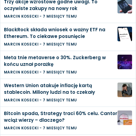
Trzy akcje wzrostowe godne uwagi. To
oczywiste zakupy na nowy rok
MARCIN KOSECKI
-
7 MIESIĘCY TEMU
BlackRock składa wniosek o ważny ETF na
Ethereum. To ciekawe posunięcie
MARCIN KOSECKI
-
7 MIESIĘCY TEMU
Meta tnie metaverse o 30%. Zuckerberg w
końcu uznał porażkę
MARCIN KOSECKI
-
7 MIESIĘCY TEMU
Western Union atakuje inflację kartą
stablecoin. Miliony ludzi na to czekały
MARCIN KOSECKI
-
7 MIESIĘCY TEMU
Bitcoin spada, Strategy traci 60% celu. Cantor
wciąż wierzy – dlaczego?
MARCIN KOSECKI
-
7 MIESIĘCY TEMU