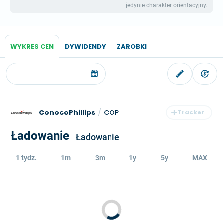
jedynie charakter orientacyjny.
WYKRES CEN
DYWIDENDY
ZAROBKI
ConocoPhillips
/
COP
Ładowanie
Ładowanie
1 tydz.
1m
3m
1y
5y
MAX