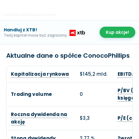
Ostatnia aktualizacja danych:
Handluj z XTB!
Kup akcje!
Twój kapitał może być zagrożony
Aktualne dane o spółce ConocoPhillips
Kapitalizacja rynkowa
$145,2 mld.
EBITDA
P/BV (c
Trading volume
0
księgow
Roczna dywidenda na
$3,3
P/E (cen
akcję
Stopa dywidendy
2,77 %
Zwrot z