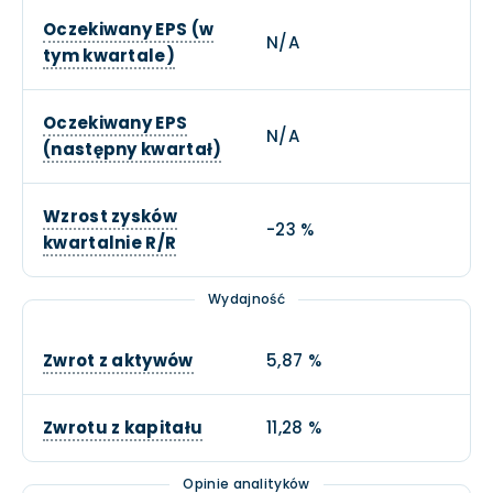
Oczekiwany EPS (w
N/A
tym kwartale)
Oczekiwany EPS
N/A
(następny kwartał)
Wzrost zysków
-23 %
kwartalnie R/R
Wydajność
Zwrot z aktywów
5,87 %
Zwrotu z kapitału
11,28 %
Opinie analityków