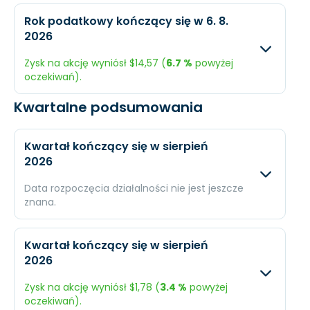
EPS
$7,72
$7,8
Oczekiwany
Rzec
Rok podatkowy kończący się w 6. 8.
2026
Przychody
$58,08 mld.
$56,
Zysk na akcję wyniósł $14,57 (
6.7 %
powyżej
Dochód
$10,65 mld.
$10,
oczekiwań).
EPS
$9,01
$9,0
Kwartalne podsumowania
Oczekiwany
Rzec
Przychody
$79,87 mld.
$78,
Kwartał kończący się w sierpień
2026
Dochód
$15,61 mld.
$18,
Data rozpoczęcia działalności nie jest jeszcze
EPS
$13,65
$14,
znana.
Oczekiwany
Rzec
Kwartał kończący się w sierpień
2026
Przychody
$17,45 mld.
N/A
Zysk na akcję wyniósł $1,78 (
3.4 %
powyżej
Dochód
$2,79 mld.
N/A
oczekiwań).