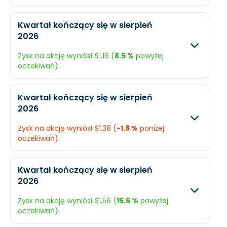
EPS
$2,28
N/A
Oczekiwany
Rzec
Kwartał kończący się w sierpień
2026
Przychody
$15,62 mld.
$16,
Zysk na akcję wyniósł $1,16 (
8.5 %
powyżej
Dochód
$2,11 mld.
$2,18
oczekiwań).
EPS
$1,72
$1,7
Oczekiwany
Rzec
Kwartał kończący się w sierpień
2026
Przychody
$13,95 mld.
$13,3
Zysk na akcję wyniósł $1,38 (
-1.8 %
poniżej
Dochód
$1,31 mld.
$1,44
oczekiwań).
EPS
$1,07
$1,16
Oczekiwany
Rzec
Kwartał kończący się w sierpień
2026
Przychody
$14,61 mld.
$14,
Zysk na akcję wyniósł $1,56 (
15.6 %
powyżej
Dochód
$1,72 mld.
$1,73
oczekiwań).