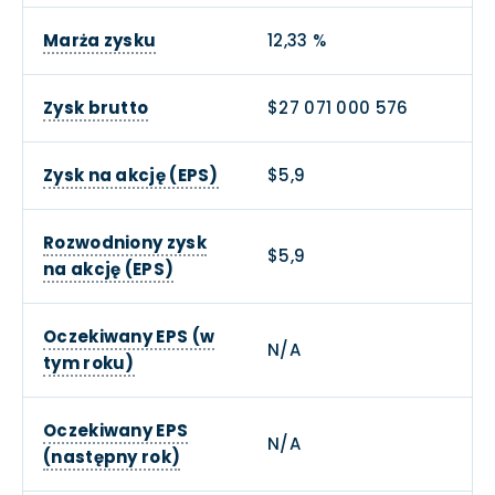
Marża zysku
12,33 %
Zysk brutto
$27 071 000 576
Zysk na akcję (EPS)
$5,9
Rozwodniony zysk
$5,9
na akcję (EPS)
Oczekiwany EPS (w
N/A
tym roku)
Oczekiwany EPS
N/A
(następny rok)