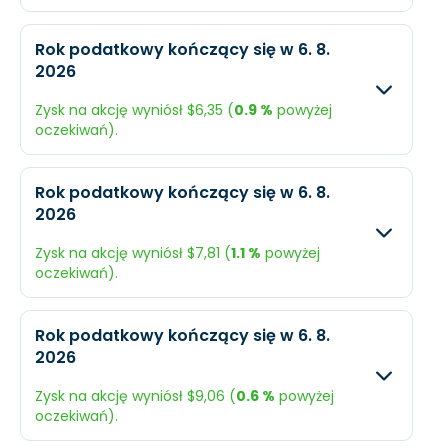
Oczekiwany
Rzec
Rok podatkowy kończący się w 6. 8.
2026
Przychody
$69,02 mld.
N/A
Zysk na akcję wyniósł $6,35 (
0.9 %
powyżej
Dochód
$11,69 mld.
N/A
oczekiwań).
EPS
$9,61
N/A
Oczekiwany
Rzec
Rok podatkowy kończący się w 6. 8.
2026
Przychody
$61,06 mld.
$58,
Zysk na akcję wyniósł $7,81 (
1.1 %
powyżej
Dochód
$7,93 mld.
$7,9
oczekiwań).
EPS
$6,29
$6,3
Oczekiwany
Rzec
Rok podatkowy kończący się w 6. 8.
2026
Przychody
$56,4 mld.
$54,
Zysk na akcję wyniósł $9,06 (
0.6 %
powyżej
Dochód
$9,73 mld.
$9,2
oczekiwań).