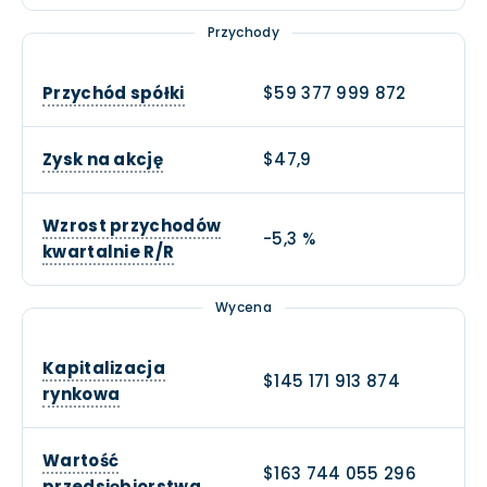
Przychody
Przychód spółki
$59 377 999 872
Zysk na akcję
$47,9
Wzrost przychodów
-5,3 %
kwartalnie R/R
Wycena
Kapitalizacja
$145 171 913 874
rynkowa
Wartość
$163 744 055 296
przedsiębiorstwa