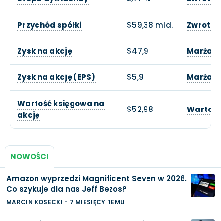
Przychód spółki
$59,38 mld.
Zwrotu z
Zysk na akcję
$47,9
Marża o
Zysk na akcję (EPS)
$5,9
Marża z
Wartość księgowa na
$52,98
Wartość
akcję
NOWOŚCI
Amazon wyprzedzi Magnificent Seven w 2026.
Co szykuje dla nas Jeff Bezos?
MARCIN KOSECKI
-
7 MIESIĘCY TEMU