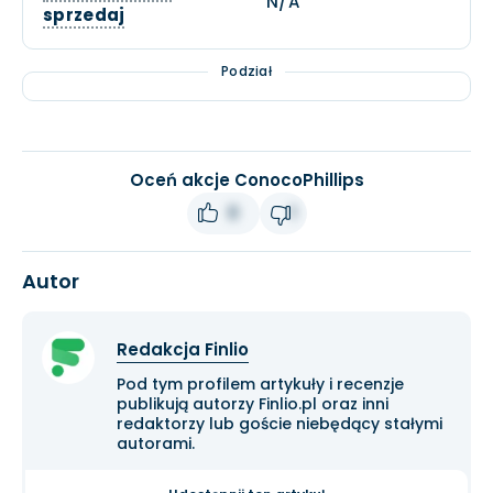
N/A
sprzedaj
Podział
Oceń akcje ConocoPhillips
0
1
Autor
Redakcja Finlio
Pod tym profilem artykuły i recenzje
publikują autorzy Finlio.pl oraz inni
redaktorzy lub goście niebędący stałymi
autorami.