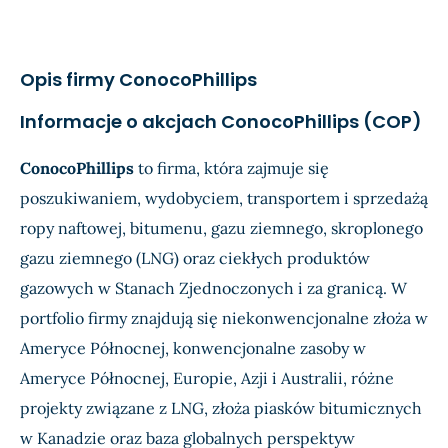
EPS
$1,41
$1,3
Oczekiwany
Rzec
Przychody
$14,68 mld.
$13,9
Opis firmy ConocoPhillips
Dochód
$1,65 mld.
$1,97
Informacje o akcjach ConocoPhillips (COP)
EPS
$1,35
$1,56
ConocoPhillips
to firma, która zajmuje się
poszukiwaniem, wydobyciem, transportem i sprzedażą
ropy naftowej, bitumenu, gazu ziemnego, skroplonego
gazu ziemnego (LNG) oraz ciekłych produktów
gazowych w Stanach Zjednoczonych i za granicą. W
portfolio firmy znajdują się niekonwencjonalne złoża w
Ameryce Północnej, konwencjonalne zasoby w
Ameryce Północnej, Europie, Azji i Australii, różne
projekty związane z LNG, złoża piasków bitumicznych
w Kanadzie oraz baza globalnych perspektyw