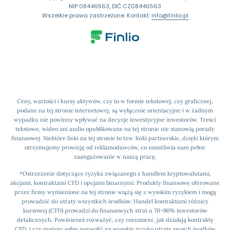
NIP 08446563, DIČ CZ08446563
Wszelkie prawa zastrzeżone. Kontakt:
info@finlio.pl
Ceny, wartości i kursy aktywów, czy to w formie tekstowej, czy graficznej,
podane na tej stronie internetowej, są wyłącznie orientacyjne i w żadnym
wypadku nie powinny wpływać na decyzje inwestycyjne inwestorów. Treści
tekstowe, wideo ani audio opublikowane na tej stronie nie stanowią porady
finansowej. Niektóre linki na tej stronie to tzw. linki partnerskie, dzięki którym
otrzymujemy prowizję od reklamodawców, co umożliwia nam pełne
zaangażowanie w naszą pracę.
*Ostrzeżenie dotyczące ryzyka związanego z handlem kryptowalutami,
akcjami, kontraktami CFD i opcjami binarnymi: Produkty finansowe oferowane
przez firmy wymienione na tej stronie wiążą się z wysokim ryzykiem i mogą
prowadzić do utraty wszystkich środków. Handel kontraktami różnicy
kursowej (CFD) prowadzi do finansowych strat u 70–90% inwestorów
detalicznych. Powinieneś rozważyć, czy rozumiesz, jak działają kontrakty
CFD, i czy możesz sobie pozwolić na wysokie ryzyko utraty swoich środków