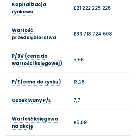
Kapitalizacja
£21 222 225 226
rynkowa
Wartość
£33 718 724 608
przedsiębiorstwa
P/BV (cena do
5,56
wartości księgowej)
P/E (cena do zysku)
13,26
Oczekiwany P/E
7,7
Wartość księgowa
£5,09
na akcję