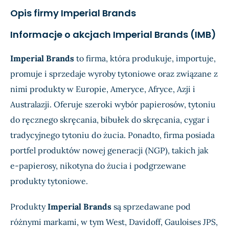
Przychody
N/A
£56,
Opis firmy Imperial Brands
Dochód
N/A
£3,9
Informacje o akcjach Imperial Brands (IMB)
EPS
N/A
£0,0
Imperial Brands
to firma, która produkuje, importuje,
promuje i sprzedaje wyroby tytoniowe oraz związane z
nimi produkty w Europie, Ameryce, Afryce, Azji i
Australazji. Oferuje szeroki wybór papierosów, tytoniu
do ręcznego skręcania, bibułek do skręcania, cygar i
tradycyjnego tytoniu do żucia. Ponadto, firma posiada
portfel produktów nowej generacji (NGP), takich jak
e-papierosy, nikotyna do żucia i podgrzewane
produkty tytoniowe.
Produkty
Imperial Brands
są sprzedawane pod
różnymi markami, w tym West, Davidoff, Gauloises JPS,