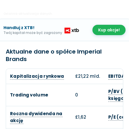
Ostatnia aktualizacja danych:
Handluj z XTB!
Kup akcje!
Twój kapitał może być zagrożony
Aktualne dane o spółce Imperial
Brands
Kapitalizacja rynkowa
£21,22 mld.
EBITDA
P/BV (ce
Trading volume
0
księgow
Roczna dywidenda na
£1,62
P/E (cen
akcję