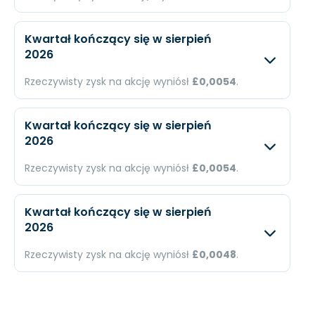
Dochód
N/A
N/A
Oczekiwany
Rzec
EPS
N/A
N/A
Kwartał kończący się w sierpień
2026
Przychody
N/A
£26,1
Rzeczywisty zysk na akcję wyniósł
£0,0054
.
Dochód
N/A
£1,62
Oczekiwany
Rzec
EPS
N/A
£0,0
Kwartał kończący się w sierpień
2026
Przychody
N/A
£58,
Rzeczywisty zysk na akcję wyniósł
£0,0054
.
Dochód
N/A
£4,2
Oczekiwany
Rzec
EPS
N/A
£0,0
Kwartał kończący się w sierpień
2026
Przychody
N/A
£58,
Rzeczywisty zysk na akcję wyniósł
£0,0048
.
Dochód
N/A
£4,2
Oczekiwany
Rzec
EPS
N/A
£0,0