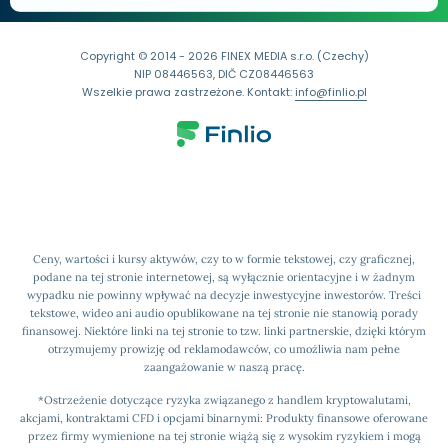
Copyright © 2014 - 2026 FINEX MEDIA s.r.o. (Czechy)
NIP 08446563, DIČ CZ08446563
Wszelkie prawa zastrzeżone. Kontakt:
info@finlio.pl
Ceny, wartości i kursy aktywów, czy to w formie tekstowej, czy graficznej,
podane na tej stronie internetowej, są wyłącznie orientacyjne i w żadnym
wypadku nie powinny wpływać na decyzje inwestycyjne inwestorów. Treści
tekstowe, wideo ani audio opublikowane na tej stronie nie stanowią porady
finansowej. Niektóre linki na tej stronie to tzw. linki partnerskie, dzięki którym
otrzymujemy prowizję od reklamodawców, co umożliwia nam pełne
zaangażowanie w naszą pracę.
*Ostrzeżenie dotyczące ryzyka związanego z handlem kryptowalutami,
akcjami, kontraktami CFD i opcjami binarnymi: Produkty finansowe oferowane
przez firmy wymienione na tej stronie wiążą się z wysokim ryzykiem i mogą