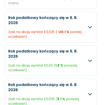
znana.
Oczekiwany
Rzec
Rok podatkowy kończący się w 6. 8.
2026
Przychody
£110,6 mln.
N/A
Zysk na akcję wyniósł £0,025 (
-20.1 %
poniżej
Dochód
£41,59 mln.
N/A
oczekiwań).
EPS
£0,05
N/A
Oczekiwany
Rzecz
Rok podatkowy kończący się w 6. 8.
2026
Przychody
£97,51 mln.
£321,7
Zysk na akcję wyniósł £0,03 (
1.8 %
powyżej
Dochód
£26 mln.
£20,71
oczekiwań).
EPS
£0,031
£0,02
Oczekiwany
Rzecz
Rok podatkowy kończący się w 6. 8.
2026
Przychody
£93,1 mln.
£324,1
Zysk na akcję wyniósł £0,025 (
8.1 %
powyżej
Dochód
£24,37 mln.
£26,13
oczekiwań).