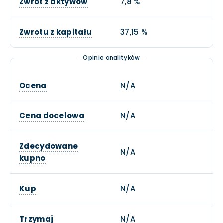
Zwrot z aktywów
7,8 %
Zwrotu z kapitału
37,15 %
Opinie analityków
Ocena
N/A
Cena docelowa
N/A
Zdecydowane
N/A
kupno
Kup
N/A
Trzymaj
N/A