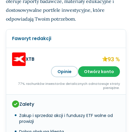
oferuje raporty badawcze, materiały edukacyjne i
dostosowywalne portfele inwestycyjne, które
odpowiadają Twoim potrzebom.
Faworyt redakcji
93 %
XTB
Opinie
Otwórz konto
77% rachunków inwestorów detalicznych odnotowuje straty
pieniężne.
Zalety
Zakup i sprzedaż akcji i funduszy ETF wolne od
prowizji
Dobra obsługa klienta