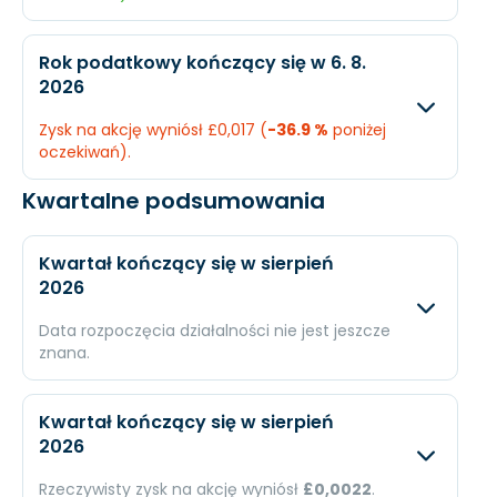
EPS
£0,029
£0,03
Oczekiwany
Rzec
Rok podatkowy kończący się w 6. 8.
2026
Przychody
£181,8 mln.
£324
Zysk na akcję wyniósł £0,017 (
-36.9 %
poniżej
Dochód
£19,27 mln.
£23,2
oczekiwań).
EPS
£0,023
£0,0
Kwartalne podsumowania
Oczekiwany
Rzecz
Przychody
£88,25 mln.
£325,5
Kwartał kończący się w sierpień
2026
Dochód
£16,69 mln.
£15,7 
Data rozpoczęcia działalności nie jest jeszcze
EPS
£0,026
£0,017
znana.
Oczekiwany
Rzec
Kwartał kończący się w sierpień
2026
Przychody
£92,01 mln.
N/A
Rzeczywisty zysk na akcję wyniósł
£0,0022
.