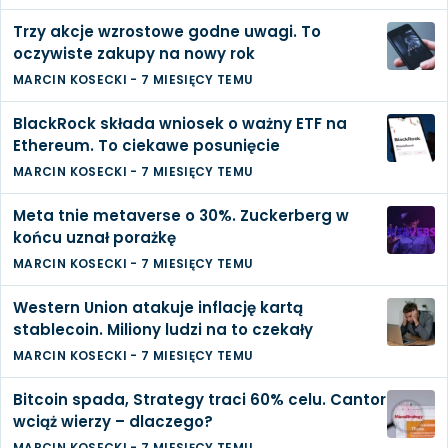
Trzy akcje wzrostowe godne uwagi. To
oczywiste zakupy na nowy rok
MARCIN KOSECKI
-
7 MIESIĘCY TEMU
BlackRock składa wniosek o ważny ETF na
Ethereum. To ciekawe posunięcie
MARCIN KOSECKI
-
7 MIESIĘCY TEMU
Meta tnie metaverse o 30%. Zuckerberg w
końcu uznał porażkę
MARCIN KOSECKI
-
7 MIESIĘCY TEMU
Western Union atakuje inflację kartą
stablecoin. Miliony ludzi na to czekały
MARCIN KOSECKI
-
7 MIESIĘCY TEMU
Bitcoin spada, Strategy traci 60% celu. Cantor
wciąż wierzy – dlaczego?
MARCIN KOSECKI
-
7 MIESIĘCY TEMU