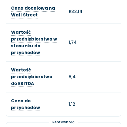
Cena docelowa na
£33,14
Wall Street
Wartość
przedsiębiorstwa w
1,74
stosunku do
przychodów
Wartość
przedsiębiorstwa
8,4
do EBITDA
Cena do
1,12
przychodów
Rentowność