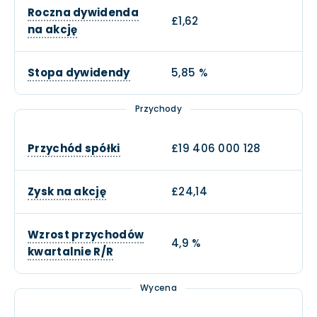
Roczna dywidenda
£1,62
na akcję
Stopa dywidendy
5,85 %
Przychody
Przychód spółki
£19 406 000 128
Zysk na akcję
£24,14
Wzrost przychodów
4,9 %
kwartalnie R/R
Wycena