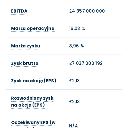
EBITDA
£4 357 000 000
Marża operacyjna
16,03 %
Marża zysku
8,96 %
Zysk brutto
£7 037 000 192
Zysk na akcję (EPS)
£2,13
Rozwodniony zysk
£2,13
na akcję (EPS)
Oczekiwany EPS (w
N/A