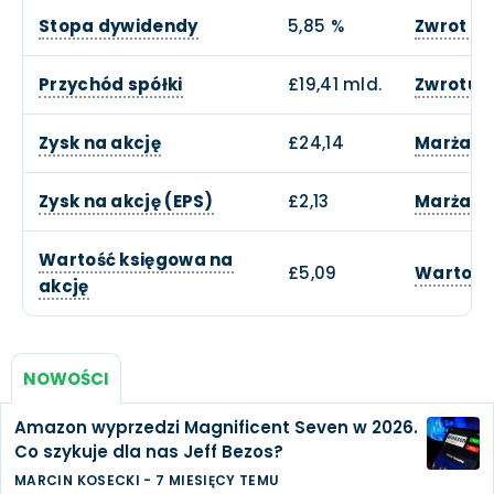
Stopa dywidendy
5,85 %
Zwrot z
Przychód spółki
£19,41 mld.
Zwrotu z
Zysk na akcję
£24,14
Marża o
Zysk na akcję (EPS)
£2,13
Marża z
Wartość księgowa na
£5,09
Wartość
akcję
NOWOŚCI
Amazon wyprzedzi Magnificent Seven w 2026.
Co szykuje dla nas Jeff Bezos?
MARCIN KOSECKI
-
7 MIESIĘCY TEMU