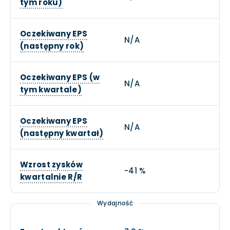
tym roku)
Oczekiwany EPS
N/A
(następny rok)
Oczekiwany EPS (w
N/A
tym kwartale)
Oczekiwany EPS
N/A
(następny kwartał)
Wzrost zysków
-41 %
kwartalnie R/R
Wydajność