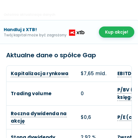
Ostatnia aktualizacja danych:
Handluj z XTB!
Kup akcje!
Twój kapitał może być zagrożony
Aktualne dane o spółce Gap
Kapitalizacja rynkowa
$7,65 mld.
EBITDA
P/BV (c
Trading volume
0
księgow
Roczna dywidenda na
$0,6
P/E (ce
akcję
Stopa dywidendy
2,92 %
Zwrot z