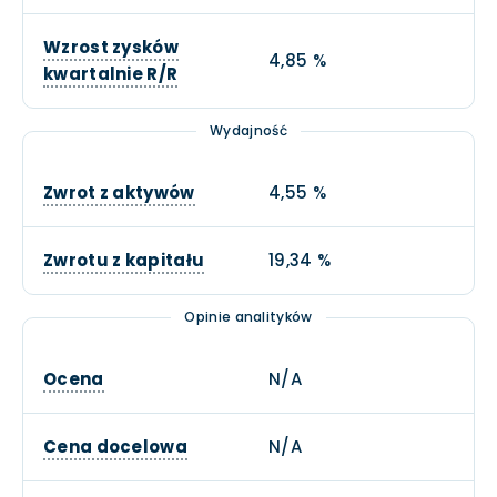
Wzrost zysków
4,85 %
kwartalnie R/R
Wydajność
Zwrot z aktywów
4,55 %
Zwrotu z kapitału
19,34 %
Opinie analityków
Ocena
N/A
Cena docelowa
N/A