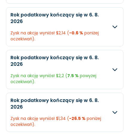
Oczekiwany
Rzec
Rok podatkowy kończący się w 6. 8.
2026
Przychody
$16,47 mld.
N/A
Zysk na akcję wyniósł $2,14 (
-0.6 %
poniżej
Dochód
$1,12 mld.
N/A
oczekiwań).
EPS
$2,89
N/A
Oczekiwany
Rzec
Rok podatkowy kończący się w 6. 8.
2026
Przychody
$15,37 mld.
$15,
Zysk na akcję wyniósł $2,2 (
7.5 %
powyżej
Dochód
$826,7 mln.
$816
oczekiwań).
EPS
$2,15
$2,1
Oczekiwany
Rzec
Rok podatkowy kończący się w 6. 8.
2026
Przychody
$15,01 mld.
$15,
Zysk na akcję wyniósł $1,34 (
-26.5 %
poniżej
Dochód
$787,7 mln.
$844
oczekiwań).