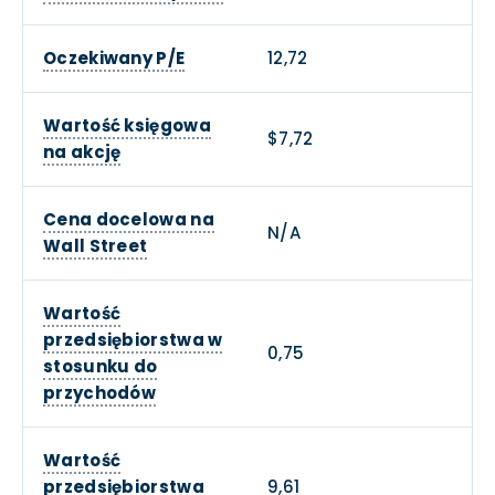
Oczekiwany P/E
12,72
Wartość księgowa
$7,72
na akcję
Cena docelowa na
N/A
Wall Street
Wartość
przedsiębiorstwa w
0,75
stosunku do
przychodów
Wartość
przedsiębiorstwa
9,61