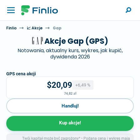
Finlio
📈 Akcje
Gap
Akcje Gap (GPS)
Notowania, aktualny kurs, wykres, jak kupić,
dywidenda 2026
GPS cena akcji
$20,09
+6,49 %
74,82 zł
Handluj!
Kup akcje!
Twój kapitał może być zagrożony* • Podana cena i wykres mają