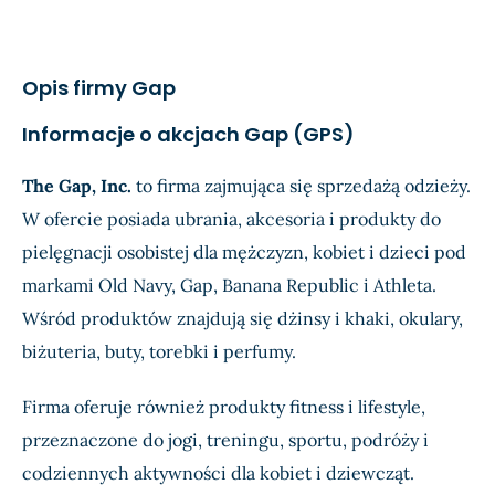
EPS
$0,59
$0,6
Oczekiwany
Rzec
Przychody
$3,73 mld.
$3,7
Opis firmy Gap
Dochód
$208,4 mln.
$216
Informacje o akcjach Gap (GPS)
EPS
$0,55
$0,5
The Gap, Inc.
to firma zajmująca się sprzedażą odzieży.
W ofercie posiada ubrania, akcesoria i produkty do
pielęgnacji osobistej dla mężczyzn, kobiet i dzieci pod
markami Old Navy, Gap, Banana Republic i Athleta.
Wśród produktów znajdują się dżinsy i khaki, okulary,
biżuteria, buty, torebki i perfumy.
Firma oferuje również produkty fitness i lifestyle,
przeznaczone do jogi, treningu, sportu, podróży i
codziennych aktywności dla kobiet i dziewcząt.