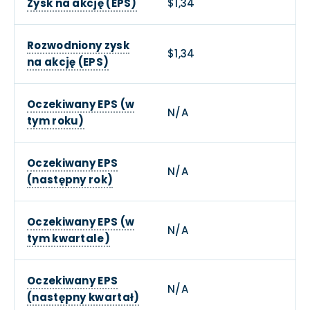
Zysk na akcję (EPS)
$1,34
Rozwodniony zysk
$1,34
na akcję (EPS)
Oczekiwany EPS (w
N/A
tym roku)
Oczekiwany EPS
N/A
(następny rok)
Oczekiwany EPS (w
N/A
tym kwartale)
Oczekiwany EPS
N/A
(następny kwartał)