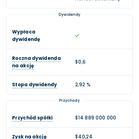
Dywidendy
Wypłaca
dywidendę
Roczna dywidenda
$0,6
na akcję
Stopa dywidendy
2,92 %
Przychody
Przychód spółki
$14 889 000 000
Zysk na akcję
$40,24