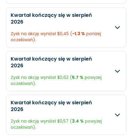
EPS
$0,81
N/A
Oczekiwany
Rzecz
Kwartał kończący się w sierpień
2026
Przychody
$3,52 mld.
$3,5 
Zysk na akcję wyniósł $0,45 (
-1.3 %
poniżej
Dochód
$141,1 mln.
$339 
oczekiwań).
EPS
$0,37
$0,9
Oczekiwany
Rzec
Kwartał kończący się w sierpień
2026
Przychody
$4,24 mld.
$4,2
Zysk na akcję wyniósł $0,62 (
5.7 %
powyżej
Dochód
$172,4 mln.
$171 
oczekiwań).
EPS
$0,46
$0,4
Oczekiwany
Rzec
Kwartał kończący się w sierpień
2026
Przychody
$3,9 mld.
$3,9
Zysk na akcję wyniósł $0,57 (
3.4 %
powyżej
Dochód
$221,8 mln.
$236
oczekiwań).