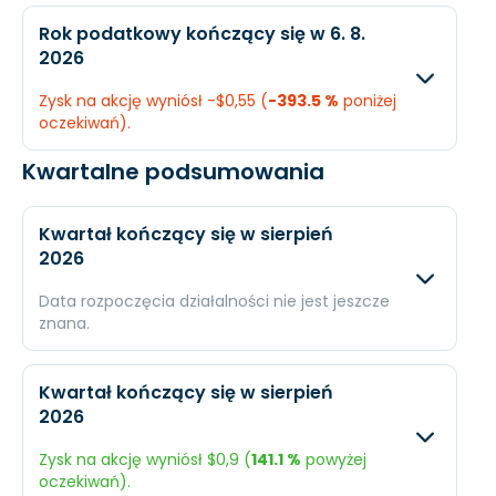
EPS
$2,05
$2,2
Oczekiwany
Rzec
Rok podatkowy kończący się w 6. 8.
2026
Przychody
$15 mld.
$14,8
Zysk na akcję wyniósł -$0,55 (
-393.5 %
poniżej
Dochód
$697,9 mln.
$502
oczekiwań).
EPS
$1,82
$1,34
Kwartalne podsumowania
Oczekiwany
Rzecz
Przychody
$15,74 mld.
$15,62
Kwartał kończący się w sierpień
2026
Dochód
-$42,79 mln.
-$202 
Data rozpoczęcia działalności nie jest jeszcze
EPS
-$0,11
-$0,5
znana.
Oczekiwany
Rzec
Kwartał kończący się w sierpień
2026
Przychody
$4 mld.
N/A
Zysk na akcję wyniósł $0,9 (
141.1 %
powyżej
Dochód
$307,2 mln.
N/A
oczekiwań).