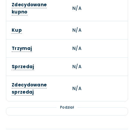
Zdecydowane
N/A
kupno
Kup
N/A
Trzymaj
N/A
Sprzedaj
N/A
Zdecydowane
N/A
sprzedaj
Podział