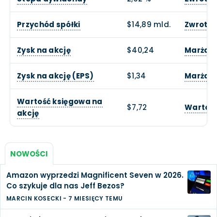
Przychód spółki
$14,89 mld.
Zwrotu 
Zysk na akcję
$40,24
Marża o
Zysk na akcję (EPS)
$1,34
Marża z
Wartość księgowa na
$7,72
Wartość
akcję
NOWOŚCI
Amazon wyprzedzi Magnificent Seven w 2026.
Co szykuje dla nas Jeff Bezos?
MARCIN KOSECKI
-
7 MIESIĘCY TEMU