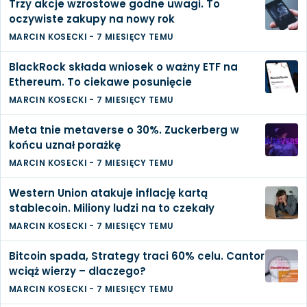
Trzy akcje wzrostowe godne uwagi. To
oczywiste zakupy na nowy rok
MARCIN KOSECKI
-
7 MIESIĘCY TEMU
BlackRock składa wniosek o ważny ETF na
Ethereum. To ciekawe posunięcie
MARCIN KOSECKI
-
7 MIESIĘCY TEMU
Meta tnie metaverse o 30%. Zuckerberg w
końcu uznał porażkę
MARCIN KOSECKI
-
7 MIESIĘCY TEMU
Western Union atakuje inflację kartą
stablecoin. Miliony ludzi na to czekały
MARCIN KOSECKI
-
7 MIESIĘCY TEMU
Bitcoin spada, Strategy traci 60% celu. Cantor
wciąż wierzy – dlaczego?
MARCIN KOSECKI
-
7 MIESIĘCY TEMU