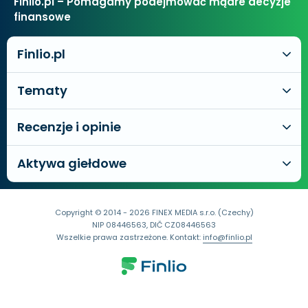
Finlio.pl – Pomagamy podejmować mądre decyzje
finansowe
Finlio.pl
Tematy
Recenzje i opinie
Aktywa giełdowe
Copyright © 2014 - 2026 FINEX MEDIA s.r.o. (Czechy)
NIP 08446563, DIČ CZ08446563
Wszelkie prawa zastrzeżone. Kontakt:
info@finlio.pl