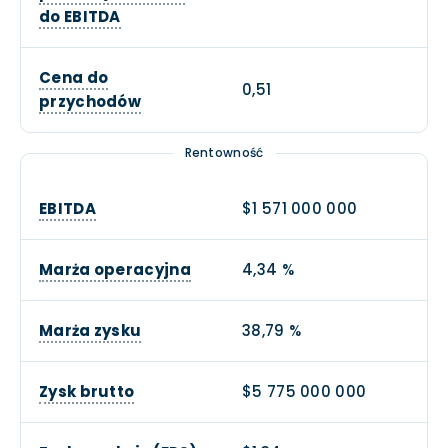
do EBITDA
Cena do
0,51
przychodów
Rentowność
EBITDA
$1 571 000 000
Marża operacyjna
4,34 %
Marża zysku
38,79 %
Zysk brutto
$5 775 000 000