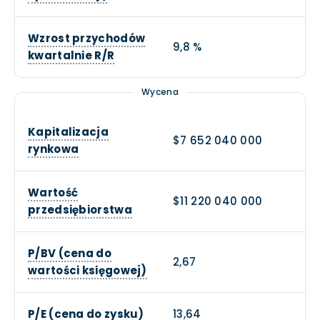
Wzrost przychodów
9,8 %
kwartalnie R/R
Wycena
Kapitalizacja
$7 652 040 000
rynkowa
Wartość
$11 220 040 000
przedsiębiorstwa
P/BV (cena do
2,67
wartości księgowej)
P/E (cena do zysku)
13,64