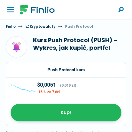
Finlio
📈 Kryptowaluty
Push Protocol
Kurs Push Protocol (PUSH) –
Wykres, jak kupić, portfel
Push Protocol kurs
$0,0051
(0,019 zł)
-16 %
za 7 dni
Kup!