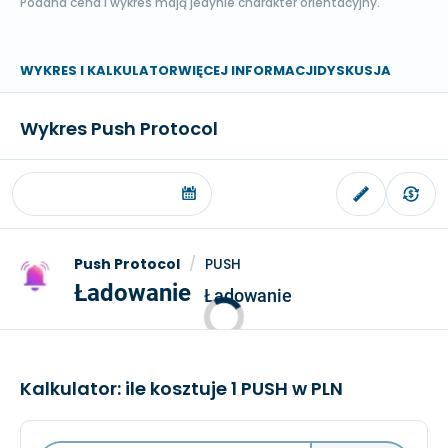
Podana cena i wykres mają jedynie charakter orientacyjny.
WYKRES I KALKULATOR
WIĘCEJ INFORMACJI
DYSKUSJA
Wykres Push Protocol
Push Protocol
/
PUSH
Ładowanie
Ładowanie
Kalkulator: ile kosztuje 1 PUSH w PLN