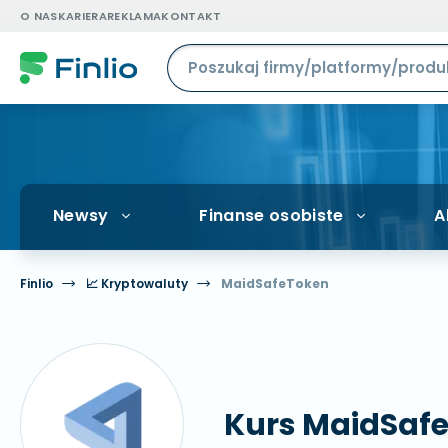
O NAS
KARIERA
REKLAMA
KONTAKT
Newsy
Finanse osobiste
A
Finlio
📈 Kryptowaluty
MaidSafeToken
Kurs MaidSafeT