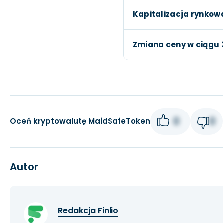
Kapitalizacja rynkow
Zmiana ceny w ciągu 
0
0
Oceń kryptowalutę MaidSafeToken
Autor
Redakcja Finlio