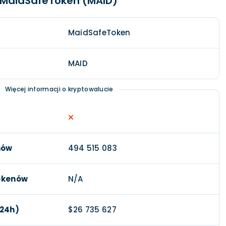
o MaidSafeToken (MAID)
MaidSafeToken
MAID
Więcej informacji o kryptowalucie
nów
494 515 083
okenów
N/A
(24h)
$26 735 627