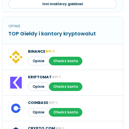
Inni maklerzy giełdowi
OPINIE
TOP Giełdy i kantory kryptowalut
BINANCE
95 %
Opinie
Otwórz konto
KRIPTOMAT
89 %
Opinie
Otwórz konto
COINBASE
88 %
Opinie
Otwórz konto
CRYPTO.COM
86 %