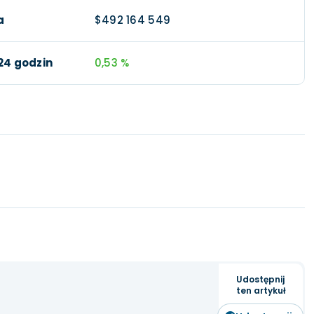
a
$492 164 549
24 godzin
0,53 %
Udostępnij
ten artykuł