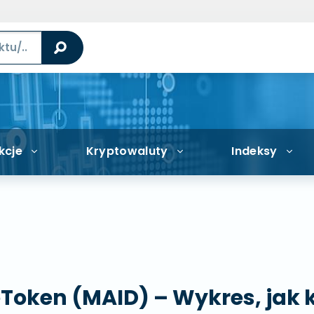
kcje
Kryptowaluty
Indeksy
oken (MAID) – Wykres, jak ku