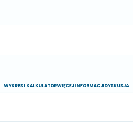
WYKRES I KALKULATOR
WIĘCEJ INFORMACJI
DYSKUSJA