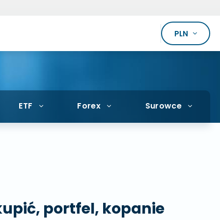
PLN
ETF
Forex
Surowce
pić, portfel, kopanie