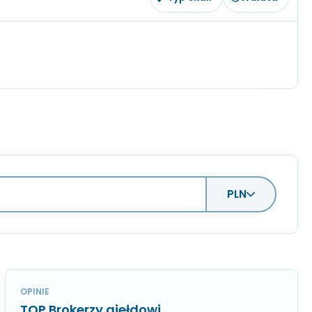
PLN
OPINIE
TOP Brokerzy giełdowi