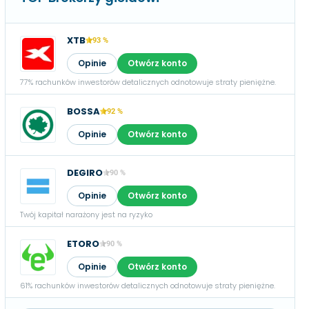
XTB
93 %
Opinie
Otwórz konto
77% rachunków inwestorów detalicznych odnotowuje straty pieniężne.
BOSSA
92 %
Opinie
Otwórz konto
DEGIRO
90 %
Opinie
Otwórz konto
Twój kapitał narażony jest na ryzyko
ETORO
90 %
Opinie
Otwórz konto
61% rachunków inwestorów detalicznych odnotowuje straty pieniężne.