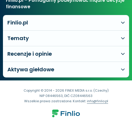
Finlio.pl – Pomagamy podejmować mądre decyzje
finansowe
Finlio.pl
Tematy
Recenzje i opinie
Aktywa giełdowe
Copyright © 2014 - 2026 FINEX MEDIA s.r.o. (Czechy)
NIP 08446563, DIČ CZ08446563
Wszelkie prawa zastrzeżone. Kontakt:
info@finlio.pl