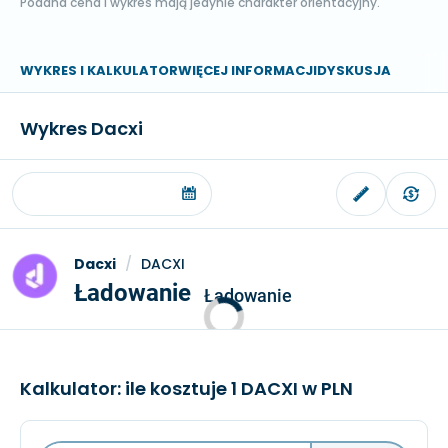
Podana cena i wykres mają jedynie charakter orientacyjny.
WYKRES I KALKULATOR
WIĘCEJ INFORMACJI
DYSKUSJA
Wykres Dacxi
Dacxi
/
DACXI
Ładowanie
Ładowanie
Kalkulator: ile kosztuje 1 DACXI w PLN