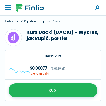
Finlio
📈 Kryptowaluty
Dacxi
Kurs Dacxi (DACXI) – Wykres,
jak kupić, portfel
Dacxi kurs
$0,00077
(0,0029 zł)
-7,9 %
za 7 dni
Kup!