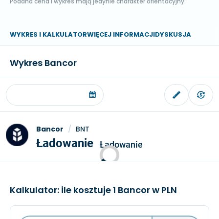
Podana cena i wykres mają jedynie charakter orientacyjny.
WYKRES I KALKULATOR
WIĘCEJ INFORMACJI
DYSKUSJA
Wykres Bancor
Bancor
/
BNT
Ładowanie
Ładowanie
Kalkulator: ile kosztuje 1 Bancor w PLN