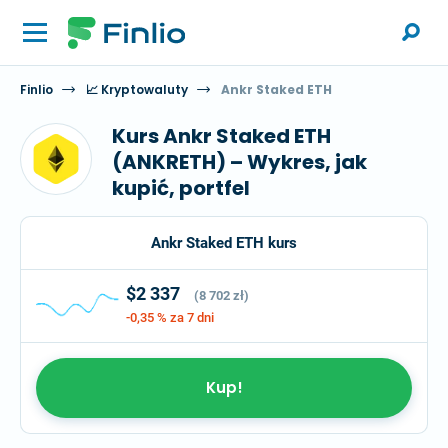
Finlio
📈 Kryptowaluty
Ankr Staked ETH
Kurs Ankr Staked ETH
(ANKRETH) – Wykres, jak
kupić, portfel
Ankr Staked ETH kurs
$2 337
(8 702 zł)
-0,35 %
za 7 dni
Kup!