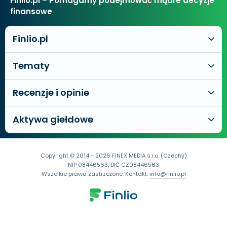
Finlio.pl – Pomagamy podejmować mądre decyzje
finansowe
Finlio.pl
Tematy
Recenzje i opinie
Aktywa giełdowe
Copyright © 2014 - 2026 FINEX MEDIA s.r.o. (Czechy)
NIP 08446563, DIČ CZ08446563
Wszelkie prawa zastrzeżone. Kontakt:
info@finlio.pl