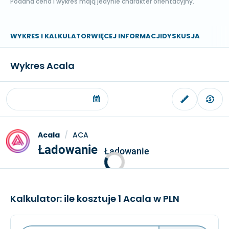
Podana cena i wykres mają jedynie charakter orientacyjny.
WYKRES I KALKULATOR
WIĘCEJ INFORMACJI
DYSKUSJA
Wykres Acala
Acala
/
ACA
Ładowanie
Ładowanie
Kalkulator: ile kosztuje 1 Acala w PLN