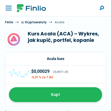
Finlio
📈 Kryptowaluty
Acala
Kurs Acala (ACA) – Wykres,
jak kupić, portfel, kopanie
Acala kurs
$0,00029
(0,0011 zł)
-0,37 %
za 7 dni
Kup!