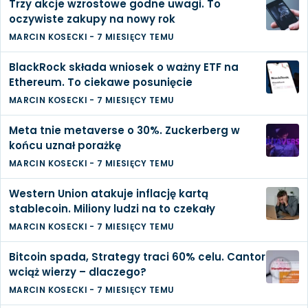
Trzy akcje wzrostowe godne uwagi. To
oczywiste zakupy na nowy rok
MARCIN KOSECKI
-
7 MIESIĘCY TEMU
BlackRock składa wniosek o ważny ETF na
Ethereum. To ciekawe posunięcie
MARCIN KOSECKI
-
7 MIESIĘCY TEMU
Meta tnie metaverse o 30%. Zuckerberg w
końcu uznał porażkę
MARCIN KOSECKI
-
7 MIESIĘCY TEMU
Western Union atakuje inflację kartą
stablecoin. Miliony ludzi na to czekały
MARCIN KOSECKI
-
7 MIESIĘCY TEMU
Bitcoin spada, Strategy traci 60% celu. Cantor
wciąż wierzy – dlaczego?
MARCIN KOSECKI
-
7 MIESIĘCY TEMU