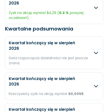
2026
Przychody
$629,6 mln.
$690
Zysk na akcję wyniósł $4,29 (
0.2 %
powyżej
Dochód
$235,4 mln.
$228
oczekiwań).
EPS
$5,08
$4,9
Kwartalne podsumowania
Oczekiwany
Rzec
Przychody
$506,5 mln.
$710,
Kwartał kończący się w sierpień
2026
Dochód
$198,8 mln.
$217,
Data rozpoczęcia działalności nie jest jeszcze
EPS
$4,28
$4,2
znana.
Oczekiwany
Rzec
Kwartał kończący się w sierpień
2026
Przychody
$210,5 mln.
N/A
Rzeczywisty zysk na akcję wyniósł
$0,0056
.
Dochód
$94,87 mln.
N/A
Oczekiwany
Rzec
EPS
$2,27
N/A
Kwartał kończący się w sierpień