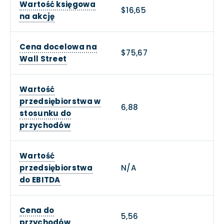
Wartość księgowa
$16,65
na akcję
Cena docelowa na
$75,67
Wall Street
Wartość
przedsiębiorstwa w
6,88
stosunku do
przychodów
Wartość
przedsiębiorstwa
N/A
do EBITDA
Cena do
5,56
przychodów