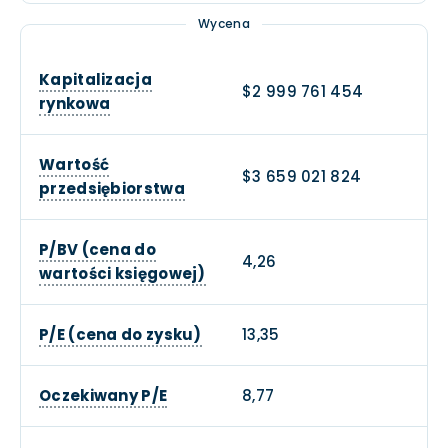
Wycena
Kapitalizacja
$2 999 761 454
rynkowa
Wartość
$3 659 021 824
przedsiębiorstwa
P/BV (cena do
4,26
wartości księgowej)
P/E (cena do zysku)
13,35
Oczekiwany P/E
8,77