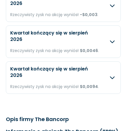
2026
Przychody
N/A
$40,
Rzeczywisty zysk na akcję wyniósł
-$0,003
.
Dochód
N/A
$214
Oczekiwany
Rzec
EPS
N/A
$0,0
Kwartał kończący się w sierpień
2026
Przychody
N/A
N/A
Rzeczywisty zysk na akcję wyniósł
$0,0046
.
Dochód
N/A
-$7t
Oczekiwany
Rzec
EPS
N/A
-$0,
Kwartał kończący się w sierpień
2026
Przychody
N/A
$45,
Rzeczywisty zysk na akcję wyniósł
$0,0094
.
Dochód
N/A
$174
Oczekiwany
Rzec
EPS
N/A
$0,0
Przychody
N/A
N/A
Opis firmy The Bancorp
Dochód
N/A
$119t