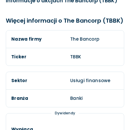
Informacje o akcjach The Bancorp (TBBK)
EPS
N/A
$0,0
Więcej informacji o The Bancorp (TBBK)
Nazwa firmy
The Bancorp
Ticker
TBBK
Sektor
Usługi finansowe
Branża
Banki
Dywidendy
Wypłaca