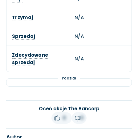
Trzymaj
N/A
Sprzedaj
N/A
Zdecydowane
N/A
sprzedaj
Podział
Oceń akcje The Bancorp
0
0
Autor