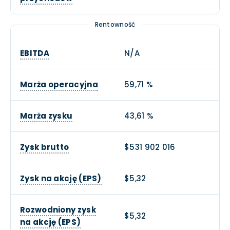
Rentowność
EBITDA
N/A
Marża operacyjna
59,71 %
Marża zysku
43,61 %
Zysk brutto
$531 902 016
Zysk na akcję (EPS)
$5,32
Rozwodniony zysk
$5,32
na akcję (EPS)