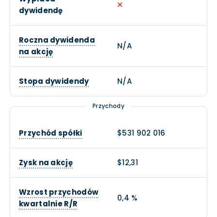
dywidendę
Roczna dywidenda
N/A
na akcję
Stopa dywidendy
N/A
Przychody
Przychód spółki
$531 902 016
Zysk na akcję
$12,31
Wzrost przychodów
0,4 %
kwartalnie R/R