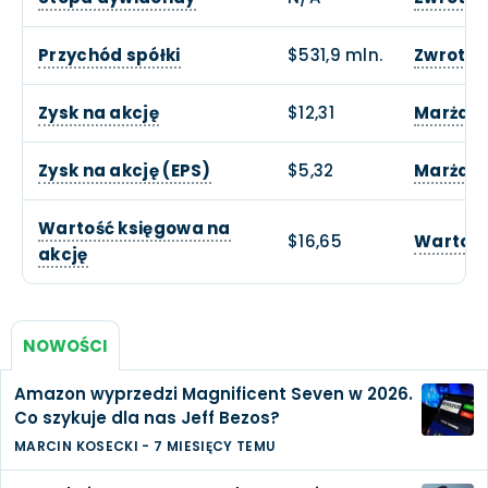
Przychód spółki
$531,9 mln.
Zwrotu 
Zysk na akcję
$12,31
Marża o
Zysk na akcję (EPS)
$5,32
Marża z
Wartość księgowa na
$16,65
Wartość
akcję
NOWOŚCI
Amazon wyprzedzi Magnificent Seven w 2026.
Co szykuje dla nas Jeff Bezos?
MARCIN KOSECKI
-
7 MIESIĘCY TEMU