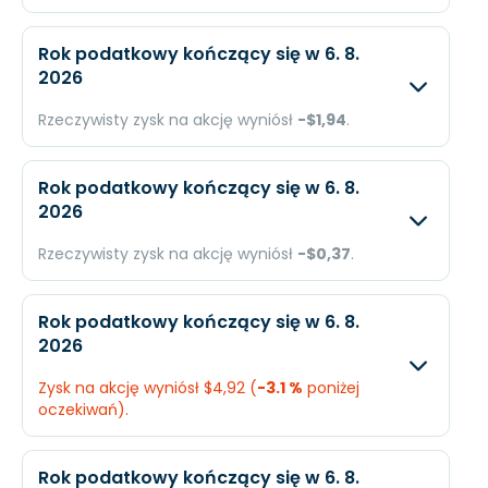
Oczekiwany
Rzec
Rok podatkowy kończący się w 6. 8.
2026
Przychody
$674,1 mln.
N/A
Rzeczywisty zysk na akcję wyniósł
-$1,94
.
Dochód
$276,2 mln.
N/A
Oczekiwany
Rzec
EPS
$5,95
N/A
Rok podatkowy kończący się w 6. 8.
2026
Przychody
N/A
$4,6
Rzeczywisty zysk na akcję wyniósł
-$0,37
.
Dochód
N/A
-$3,
Oczekiwany
Rzec
EPS
N/A
-$1,
Rok podatkowy kończący się w 6. 8.
2026
Przychody
N/A
$6,8
Zysk na akcję wyniósł $4,92 (
-3.1 %
poniżej
Dochód
N/A
$9ty
oczekiwań).
EPS
N/A
-$0,
Oczekiwany
Rzec
Rok podatkowy kończący się w 6. 8.