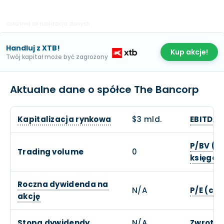
Ostatnia aktualizacja danych:
Handluj z XTB!
Kup akcje!
Twój kapitał może być zagrożony
Aktualne dane o spółce The Bancorp
Kapitalizacja rynkowa
$3 mld.
EBITDA
P/BV (c
Trading volume
0
księgow
Roczna dywidenda na
N/A
P/E (ce
akcję
Stopa dywidendy
N/A
Zwrot z