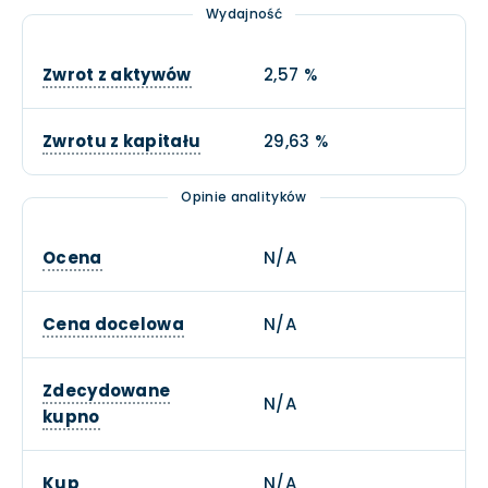
Wydajność
Zwrot z aktywów
2,57 %
Zwrotu z kapitału
29,63 %
Opinie analityków
Ocena
N/A
Cena docelowa
N/A
Zdecydowane
N/A
kupno
Kup
N/A