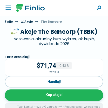
Finlio
📈 Akcje
The Bancorp
Akcje The Bancorp (TBBK)
Notowania, aktualny kurs, wykres, jak kupić,
dywidenda 2026
TBBK cena akcji
$71,74
-0,43 %
267,3 zł
Handluj!
Kup akcje!
Twój kapitał może być zagrożony* • Podana cena i wykres mają