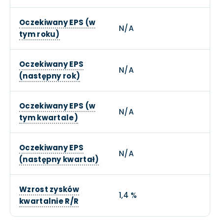
Oczekiwany EPS (w
N/A
tym roku)
Oczekiwany EPS
N/A
(następny rok)
Oczekiwany EPS (w
N/A
tym kwartale)
Oczekiwany EPS
N/A
(następny kwartał)
Wzrost zysków
1,4 %
kwartalnie R/R