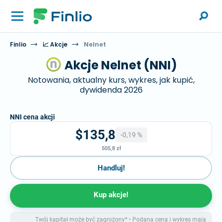
Finlio
📈 Akcje
Nelnet
Akcje Nelnet (NNI)
Notowania, aktualny kurs, wykres, jak kupić,
dywidenda 2026
NNI cena akcji
$135,8
-0,19 %
505,8 zł
Handluj!
Kup akcje!
Twój kapitał może być zagrożony* • Podana cena i wykres mają