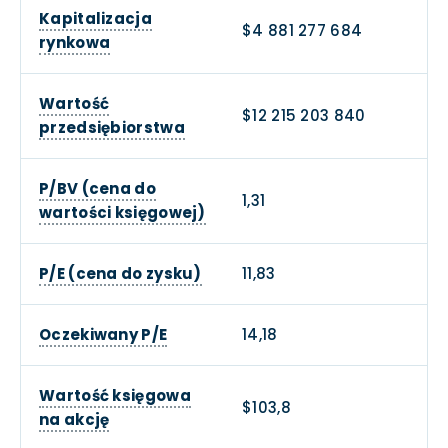
Kapitalizacja
$4 881 277 684
rynkowa
Wartość
$12 215 203 840
przedsiębiorstwa
P/BV (cena do
1,31
wartości księgowej)
P/E (cena do zysku)
11,83
Oczekiwany P/E
14,18
Wartość księgowa
$103,8
na akcję