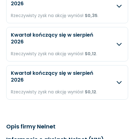
2026
Przychody
N/A
N/A
Rzeczywisty zysk na akcję wyniósł
$0,35
.
Dochód
N/A
$5,5
Oczekiwany
Rzec
EPS
N/A
$0,12
Kwartał kończący się w sierpień
2026
Przychody
N/A
N/A
Rzeczywisty zysk na akcję wyniósł
$0,12
.
Dochód
N/A
$15,
Oczekiwany
Rzec
EPS
N/A
$0,3
Kwartał kończący się w sierpień
2026
Przychody
N/A
N/A
Rzeczywisty zysk na akcję wyniósł
$0,12
.
Dochód
N/A
$5,5
Oczekiwany
Rzec
EPS
N/A
$0,12
Przychody
N/A
N/A
Opis firmy Nelnet
Dochód
N/A
$5,5