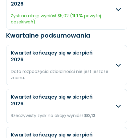
2026
Przychody
$1,5 mld.
$2,26
Zysk na akcję wyniósł $5,02 (
11.1 %
powyżej
Dochód
$252,3 mln.
$428,
oczekiwań).
EPS
$6,94
$11,5
Kwartalne podsumowania
Oczekiwany
Rzec
Przychody
$1,36 mld.
$1,85
Kwartał kończący się w sierpień
2026
Dochód
$164,2 mln.
$184 
Data rozpoczęcia działalności nie jest jeszcze
EPS
$4,52
$5,0
znana.
Oczekiwany
Rzec
Kwartał kończący się w sierpień
2026
Przychody
$434,2 mln.
N/A
Rzeczywisty zysk na akcję wyniósł
$0,12
.
Dochód
$77,13 mln.
N/A
Oczekiwany
Rzec
EPS
$2,14
N/A
Kwartał kończący się w sierpień