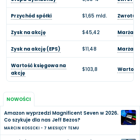
Przychód spółki
$1,65 mld.
Zwrotu z
Zysk na akcję
$45,42
Marża o
Zysk na akcję (EPS)
$11,48
Marża z
Wartość księgowa na
$103,8
Wartość
akcję
NOWOŚCI
Amazon wyprzedzi Magnificent Seven w 2026.
Co szykuje dla nas Jeff Bezos?
MARCIN KOSECKI
-
7 MIESIĘCY TEMU