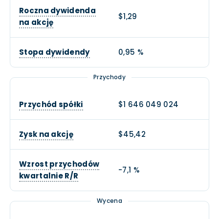
Roczna dywidenda
$1,29
na akcję
Stopa dywidendy
0,95 %
Przychody
Przychód spółki
$1 646 049 024
Zysk na akcję
$45,42
Wzrost przychodów
-7,1 %
kwartalnie R/R
Wycena