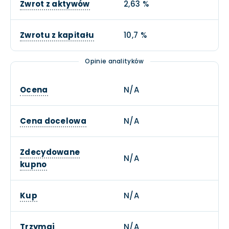
Zwrot z aktywów
2,63 %
Zwrotu z kapitału
10,7 %
Opinie analityków
Ocena
N/A
Cena docelowa
N/A
Zdecydowane
N/A
kupno
Kup
N/A
Trzymaj
N/A