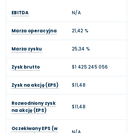
EBITDA
N/A
Marża operacyjna
21,42 %
Marża zysku
25,34 %
Zysk brutto
$1 425 245 056
Zysk na akcję (EPS)
$11,48
Rozwodniony zysk
$11,48
na akcję (EPS)
Oczekiwany EPS (w
N/A