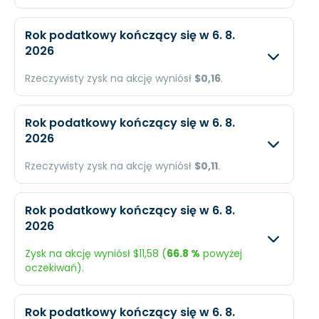
Oczekiwany
Rzec
Rok podatkowy kończący się w 6. 8.
2026
Przychody
$1,79 mld.
N/A
Rzeczywisty zysk na akcję wyniósł
$0,16
.
Dochód
$348 mln.
N/A
Oczekiwany
Rzec
EPS
$9,58
N/A
Rok podatkowy kończący się w 6. 8.
2026
Przychody
N/A
$115,
Rzeczywisty zysk na akcję wyniósł
$0,11
.
Dochód
N/A
$7,15
Oczekiwany
Rzec
EPS
N/A
$0,1
Rok podatkowy kończący się w 6. 8.
2026
Przychody
N/A
$64,
Zysk na akcję wyniósł $11,58 (
66.8 %
powyżej
Dochód
N/A
$4,5
oczekiwań).
EPS
N/A
$0,11
Oczekiwany
Rzec
Rok podatkowy kończący się w 6. 8.