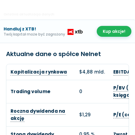
Ostatnia aktualizacja danych:
Handluj z XTB!
Kup akcje!
Twój kapitał może być zagrożony
Aktualne dane o spółce Nelnet
Kapitalizacja rynkowa
$4,88 mld.
EBITDA
P/BV (ce
Trading volume
0
księgow
Roczna dywidenda na
$1,29
P/E (cen
akcję
Stopa dywidendy
0,95 %
Zwrot z