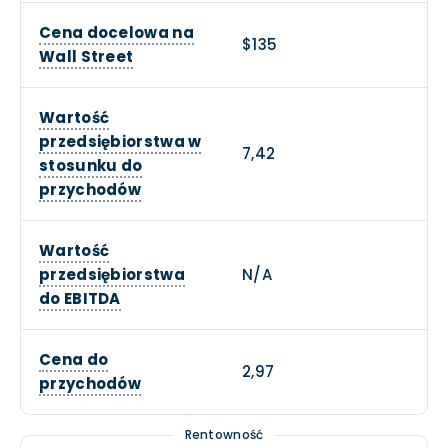
Cena docelowa na
$135
Wall Street
Wartość
przedsiębiorstwa w
7,42
stosunku do
przychodów
Wartość
przedsiębiorstwa
N/A
do EBITDA
Cena do
2,97
przychodów
Rentowność