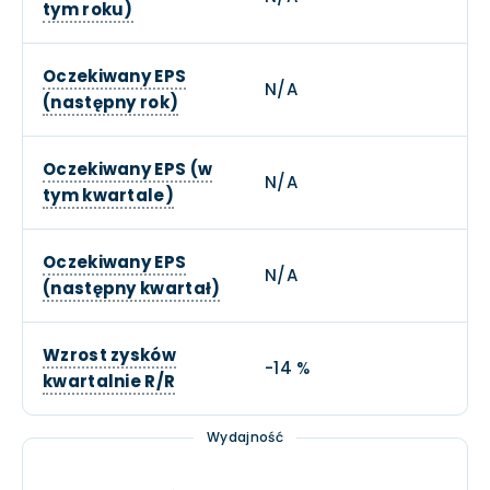
tym roku)
Oczekiwany EPS
N/A
(następny rok)
Oczekiwany EPS (w
N/A
tym kwartale)
Oczekiwany EPS
N/A
(następny kwartał)
Wzrost zysków
-14 %
kwartalnie R/R
Wydajność