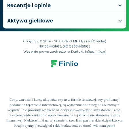
Recenzje i opinie
Aktywa giełdowe
Copyright © 2014 - 2026 FINEX MEDIA s.r.o. (Czechy)
NIP 08446563, DIČ CZ08446563
Wszelkie prawa zastrzeżone. Kontakt:
info@finlio.pl
Ceny, wartości i kursy aktywów, czy to w formie tekstowej, czy graficznej,
podane na tej stronie internetowej, są wyłącznie orientacyjne i w żadnym
wypadku nie powinny wpływać na decyzje inwestycyjne inwestorów. Treści
tekstowe, wideo ani audio opublikowane na tej stronie nie stanowią porady
finansowej. Niektóre linki na tej stronie to tzw. linki partnerskie, dzięki którym
otrzymujemy prowizję od reklamodawców, co umożliwia nam pełne