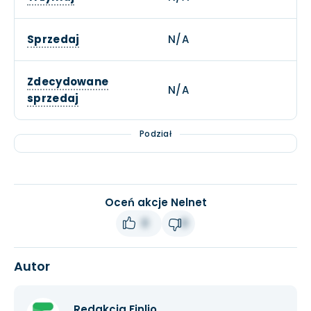
Sprzedaj
N/A
Zdecydowane
N/A
sprzedaj
Podział
Oceń akcje Nelnet
0
0
Autor
Redakcja Finlio