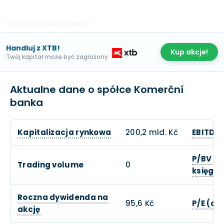
Ostatnia aktualizacja danych:
Handluj z XTB!
Kup akcje!
Twój kapitał może być zagrożony
Aktualne dane o spółce Komerční
banka
Kapitalizacja rynkowa
200,2 mld. Kč
EBITDA
P/BV (c
Trading volume
0
księgow
Roczna dywidenda na
95,6 Kč
P/E (ce
akcję