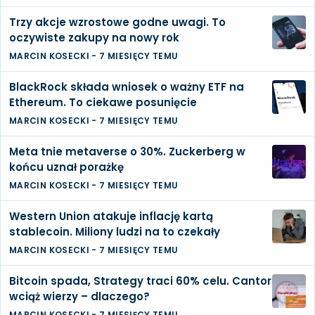
Trzy akcje wzrostowe godne uwagi. To
oczywiste zakupy na nowy rok
MARCIN KOSECKI
-
7 MIESIĘCY TEMU
BlackRock składa wniosek o ważny ETF na
Ethereum. To ciekawe posunięcie
MARCIN KOSECKI
-
7 MIESIĘCY TEMU
Meta tnie metaverse o 30%. Zuckerberg w
końcu uznał porażkę
MARCIN KOSECKI
-
7 MIESIĘCY TEMU
Western Union atakuje inflację kartą
stablecoin. Miliony ludzi na to czekały
MARCIN KOSECKI
-
7 MIESIĘCY TEMU
Bitcoin spada, Strategy traci 60% celu. Cantor
wciąż wierzy – dlaczego?
MARCIN KOSECKI
-
7 MIESIĘCY TEMU