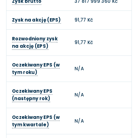
Zysk brutto
37 817 999 360 Kč
Zysk na akcję (EPS)
91,77 Kč
Rozwodniony zysk
91,77 Kč
na akcję (EPS)
Oczekiwany EPS (w
N/A
tym roku)
Oczekiwany EPS
N/A
(następny rok)
Oczekiwany EPS (w
N/A
tym kwartale)