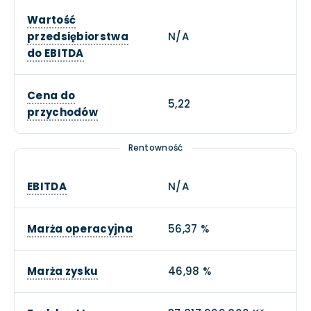
Wartość
przedsiębiorstwa
N/A
do EBITDA
Cena do
5,22
przychodów
Rentowność
EBITDA
N/A
Marża operacyjna
56,37 %
Marża zysku
46,98 %