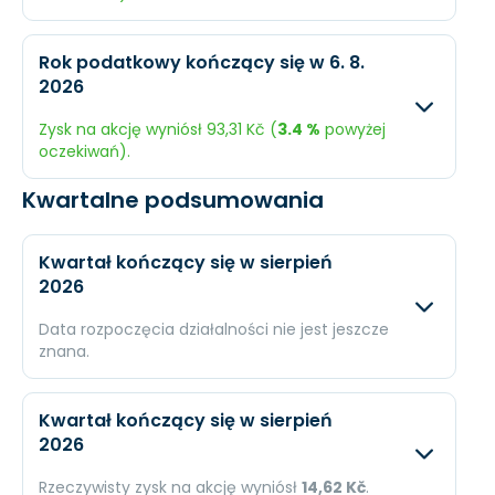
EPS
83,23 Kč
91,3 K
Oczekiwany
Rzecz
Rok podatkowy kończący się w 6. 8.
2026
Przychody
36,15 mld. Kč
129,6 
Zysk na akcję wyniósł 93,31 Kč (
3.4 %
powyżej
Dochód
15,56 mld. Kč
15,61 
oczekiwań).
EPS
82,56 Kč
82,67
Kwartalne podsumowania
Oczekiwany
Rzec
Przychody
38,88 mld. Kč
103,1
Kwartał kończący się w sierpień
2026
Dochód
17,04 mld. Kč
17,62
Data rozpoczęcia działalności nie jest jeszcze
EPS
90,22 Kč
93,31
znana.
Oczekiwany
Rzec
Kwartał kończący się w sierpień
2026
Przychody
9,7 mld. Kč
N/A
Rzeczywisty zysk na akcję wyniósł
14,62 Kč
.