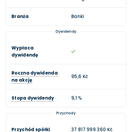
Branża
Banki
Dywidendy
Wypłaca
dywidendę
Roczna dywidenda
95,6 Kč
na akcję
Stopa dywidendy
9,1 %
Przychody
Przychód spółki
37 817 999 360 Kč