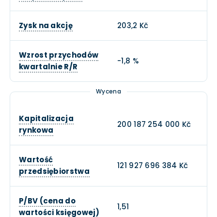
Zysk na akcję
203,2 Kč
Wzrost przychodów
-1,8 %
kwartalnie R/R
Wycena
Kapitalizacja
200 187 254 000 Kč
rynkowa
Wartość
121 927 696 384 Kč
przedsiębiorstwa
P/BV (cena do
1,51
wartości księgowej)