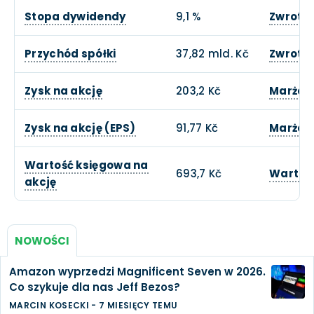
Stopa dywidendy
9,1 %
Zwrot z
Przychód spółki
37,82 mld. Kč
Zwrotu 
Zysk na akcję
203,2 Kč
Marża 
Zysk na akcję (EPS)
91,77 Kč
Marża 
Wartość księgowa na
693,7 Kč
Wartość
akcję
NOWOŚCI
Amazon wyprzedzi Magnificent Seven w 2026.
Co szykuje dla nas Jeff Bezos?
MARCIN KOSECKI
-
7 MIESIĘCY TEMU