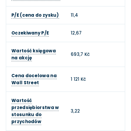
P/E (cena do zysku)
11,4
Oczekiwany P/E
12,67
Wartość księgowa
693,7 Kč
na akcję
Cena docelowa na
1 121 Kč
Wall Street
Wartość
przedsiębiorstwa w
3,22
stosunku do
przychodów