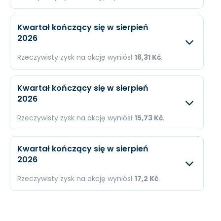
Dochód
1,44 mld. Kč
N/A
Oczekiwany
Rzec
EPS
22 Kč
N/A
Kwartał kończący się w sierpień
2026
Przychody
N/A
8,26
Rzeczywisty zysk na akcję wyniósł
16,31 Kč
.
Dochód
N/A
2,75
Oczekiwany
Rzec
EPS
N/A
14,6
Kwartał kończący się w sierpień
2026
Przychody
N/A
7,57
Rzeczywisty zysk na akcję wyniósł
15,73 Kč
.
Dochód
N/A
3,08
Oczekiwany
Rzec
EPS
N/A
16,31
Kwartał kończący się w sierpień
2026
Przychody
N/A
18,6
Rzeczywisty zysk na akcję wyniósł
17,2 Kč
.
Dochód
N/A
2,97
Oczekiwany
Rzec
EPS
N/A
15,7