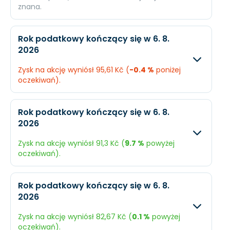
znana.
Oczekiwany
Rze
Rok podatkowy kończący się w 6. 8.
2026
Przychody
43,67 mld. Kč
N/A
Zysk na akcję wyniósł 95,61 Kč (
-0.4 %
poniżej
Dochód
19,55 mld. Kč
N/A
oczekiwań).
EPS
103,5 Kč
N/A
Oczekiwany
Rzecz
Rok podatkowy kończący się w 6. 8.
2026
Przychody
37,6 mld. Kč
108,2 
Zysk na akcję wyniósł 91,3 Kč (
9.7 %
powyżej
Dochód
17,88 mld. Kč
18,06 
oczekiwań).
EPS
96,02 Kč
95,61
Oczekiwany
Rzecz
Rok podatkowy kończący się w 6. 8.
2026
Przychody
36,24 mld. Kč
129,2 
Zysk na akcję wyniósł 82,67 Kč (
0.1 %
powyżej
Dochód
15,68 mld. Kč
17,24 
oczekiwań).