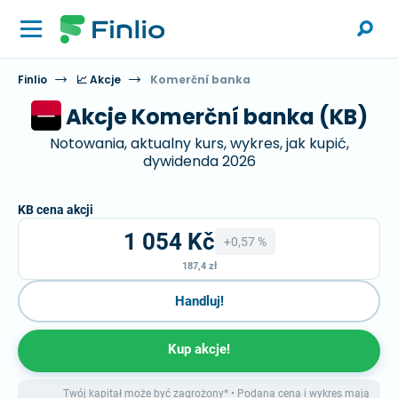
Finlio
📈 Akcje
Komerční banka
Akcje Komerční banka (KB)
Notowania, aktualny kurs, wykres, jak kupić,
dywidenda 2026
KB cena akcji
1 054 Kč
+0,57 %
187,4 zł
Handluj!
Kup akcje!
Twój kapitał może być zagrożony* • Podana cena i wykres mają