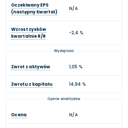
Oczekiwany EPS
N/A
(następny kwartał)
Wzrost zysków
-2,4 %
kwartalnie R/R
Wydajność
Zwrot z aktywów
1,05 %
Zwrotu z kapitału
14,94 %
Opinie analityków
Ocena
N/A