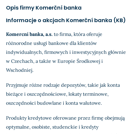
Przychody
N/A
2,1 m
Opis firmy Komerční banka
Dochód
N/A
3,25
Informacje o akcjach Komerční banka (KB)
EPS
N/A
17,2 
Komercní banka, a.s.
to firma, która oferuje
różnorodne usługi bankowe dla klientów
indywidualnych, firmowych i inwestycyjnych głównie
w Czechach, a także w Europie Środkowej i
Wschodniej.
Przyjmuje różne rodzaje depozytów, takie jak konta
bieżące i oszczędnościowe, lokaty terminowe,
oszczędności budowlane i konta walutowe.
Produkty kredytowe oferowane przez firmę obejmują
optymalne, osobiste, studenckie i kredyty