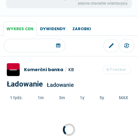
jedynie charakter orientacyjny.
WYKRES CEN
DYWIDENDY
ZAROBKI
Komerční banka
/
KB
Ładowanie
Ładowanie
1 tydz.
1m
3m
1y
5y
MAX