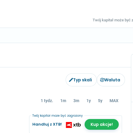
Twój kapitał może być z
Typ skali
Waluta
1 tydz.
1m
3m
1y
5y
MAX
Twój kapitał może być zagrożony
Handluj z XTB!
Kup akcje!