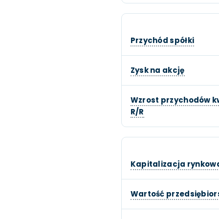
Przychód spółki
Zysk na akcję
Wzrost przychodów k
R/R
Kapitalizacja rynkow
Wartość przedsiębio