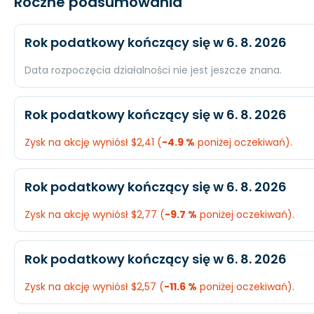
Roczne podsumowania
Rok podatkowy kończący się w 6. 8. 2026
Data rozpoczęcia działalności nie jest jeszcze znana.
Oczekiwany
Rzeczywi
Rok podatkowy kończący się w 6. 8. 2026
Przychody
$1,75 mld.
N/A
Zysk na akcję wyniósł $2,41 (
-4.9 %
poniżej oczekiwań).
Dochód
$243,3 mln.
N/A
Oczekiwany
Rzeczywi
Rok podatkowy kończący się w 6. 8. 2026
EPS
$3,56
N/A
Przychody
$1,07 mld.
$1,08 mld.
Zysk na akcję wyniósł $2,77 (
-9.7 %
poniżej oczekiwań).
Dochód
$171,8 mln.
$166 mln.
Oczekiwany
Rzeczywi
Rok podatkowy kończący się w 6. 8. 2026
EPS
$2,53
$2,41
Przychody
$1,14 mld.
$1,13 mld.
Zysk na akcję wyniósł $2,57 (
-11.6 %
poniżej oczekiwań).
Dochód
$207 mln.
$185,4 mln