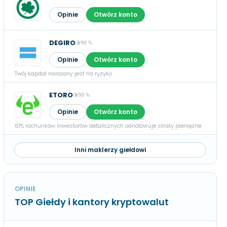
Opinie
Otwórz konto
DEGIRO
90 %
Opinie
Otwórz konto
Twój kapitał narażony jest na ryzyko
ETORO
90 %
Opinie
Otwórz konto
61% rachunków inwestorów detalicznych odnotowuje straty pieniężne.
Inni maklerzy giełdowi
OPINIE
TOP Giełdy i kantory kryptowalut