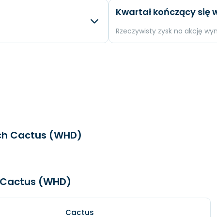
sty
Różnica
Oczek
Kwartał kończący się w
-9.71 %
EPS
N/A
-2.69 %
Przychody
N/A
Rzeczywisty zysk na akcję wy
.
-15.73 %
Dochód
N/A
sty
Różnica
Oczek
-11.63 %
EPS
N/A
n.
-0.26 %
Przychody
N/A
-15.29 %
Dochód
N/A
+1.8 %
EPS
N/A
ach Cactus (WHD)
o Cactus (WHD)
Cactus