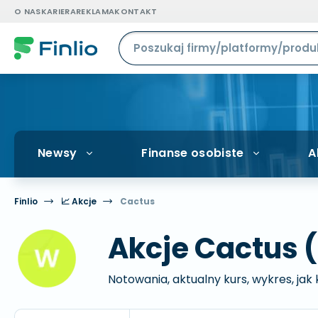
O NAS
KARIERA
REKLAMA
KONTAKT
Newsy
Finanse osobiste
A
Finlio
📈 Akcje
Cactus
Akcje Cactus
Notowania, aktualny kurs, wykres, jak