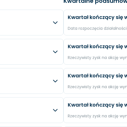
Kwartalne podsumow
Kwartał kończący się w
Data rozpoczęcia działalności 
sty
Różnica
Oczek
Kwartał kończący się w
N/A
Przychody
$425 m
Rzeczywisty zysk na akcję wy
N/A
Dochód
$57,74
sty
Różnica
Oczek
Kwartał kończący się w
N/A
EPS
$0,82
+0.77 %
Przychody
N/A
Rzeczywisty zysk na akcję wy
-3.38 %
Dochód
N/A
sty
Różnica
Oczek
Kwartał kończący się w
-4.91 %
EPS
N/A
-0.52 %
Przychody
N/A
Rzeczywisty zysk na akcję wy
.
-10.43 %
Dochód
N/A