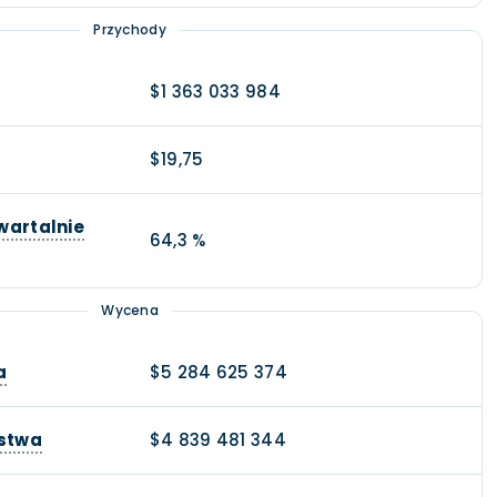
Przychody
$1 363 033 984
$19,75
wartalnie
64,3 %
Wycena
a
$5 284 625 374
rstwa
$4 839 481 344