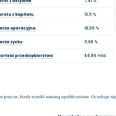
wrot z aktywów
7,41 %
wrotu z kapitału
13,11 %
arża operacyjna
18,59 %
arża zysku
11,98 %
artość przedsiębiorstwa
$4,84 mld.
o jeszcze, kiedy wyniki zostaną upublicznione. Oczekuje się