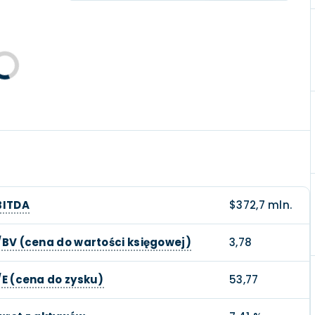
BITDA
$372,7 mln.
/BV (cena do wartości księgowej)
3,78
/E (cena do zysku)
53,77