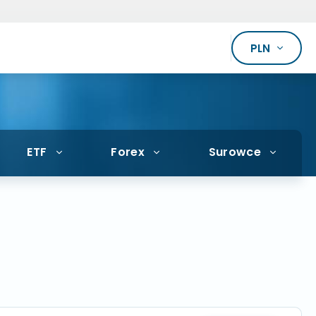
PLN
ETF
Forex
Surowce