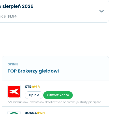
iwany
Rzeczywisty
Różnica
 sierpień 2026
$0,13
N/A
$58,5 mln.
N/A
niósł
$1,54
.
$4,85 mln.
N/A
iwany
Rzeczywisty
Różnica
$0,45
N/A
$81,88 mln.
N/A
$16,58 mln.
N/A
$1,54
N/A
OPINIE
TOP Brokerzy giełdowi
XTB
93 %
Opinie
Otwórz konto
77% rachunków inwestorów detalicznych odnotowuje straty pieniężne.
BOSSA
92 %