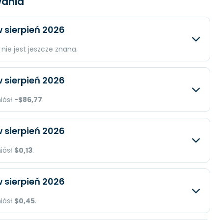
ania
 sierpień 2026
nie jest jeszcze znana.
iwany
Rzeczywisty
Różnica
 sierpień 2026
ln.
N/A
N/A
niósł
-$86,77
.
 mln.
N/A
N/A
iwany
Rzeczywisty
Różnica
 sierpień 2026
N/A
N/A
$36,76 mln.
N/A
niósł
$0,13
.
-$3,17 mln.
N/A
iwany
Rzeczywisty
Różnica
 sierpień 2026
-$86,77
N/A
$49,55 mln.
N/A
niósł
$0,45
.
$1,35 mln.
N/A