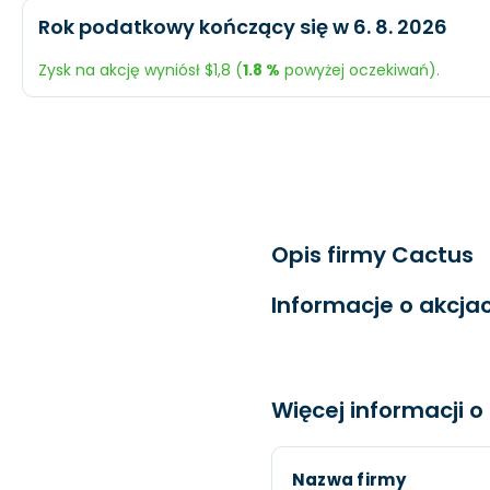
Oczekiwany
Rzeczywi
Rok podatkowy kończący się w 6. 8. 2026
EPS
$3,07
$2,77
Przychody
$1,13 mld.
$1,1 mld.
Zysk na akcję wyniósł $1,8 (
1.8 %
powyżej oczekiwań).
Dochód
$200,7 mln.
$169,2 mln
Oczekiwany
Rzeczywi
EPS
$2,91
$2,57
Przychody
$690,1 mln.
$688,4 ml
Dochód
$130,1 mln.
$110,2 mln.
Opis firmy Cactus
EPS
$1,77
$1,8
Informacje o akcj
Więcej informacji 
Nazwa firmy