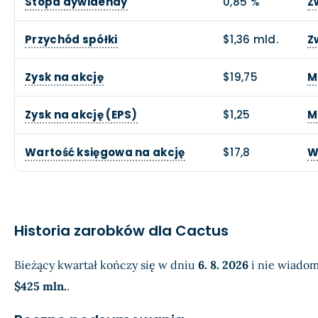
Stopa dywidendy
0,85 %
Z
Przychód spółki
$1,36 mld.
Z
Zysk na akcję
$19,75
M
Zysk na akcję (EPS)
$1,25
M
Wartość księgowa na akcję
$17,8
W
Historia zarobków dla Cactus
Bieżący kwartał kończy się w dniu
6. 8. 2026
i nie wiadom
$425 mln.
.