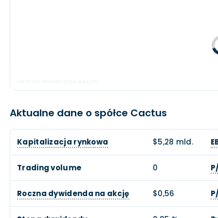
Ostatnia aktualizacja danych:
Aktualne dane o spółce Cactus
Kapitalizacja rynkowa
$5,28 mld.
E
Trading volume
0
P
Roczna dywidenda na akcję
$0,56
P