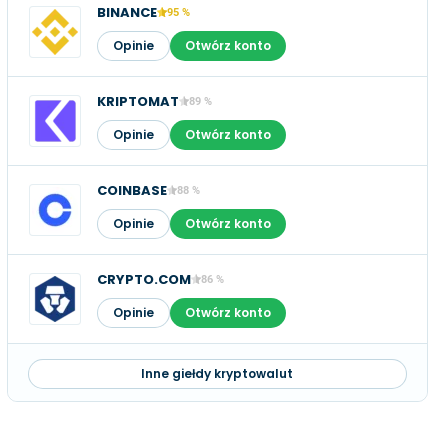
BINANCE
95 %
Opinie
Otwórz konto
KRIPTOMAT
89 %
Opinie
Otwórz konto
COINBASE
88 %
Opinie
Otwórz konto
CRYPTO.COM
86 %
Opinie
Otwórz konto
Inne giełdy kryptowalut