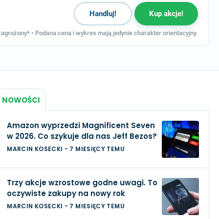
Handluj!
Kup akcje!
agrożony* • Podana cena i wykres mają jedynie charakter orientacyjny.
NOWOŚCI
Amazon wyprzedzi Magnificent Seven
w 2026. Co szykuje dla nas Jeff Bezos?
MARCIN KOSECKI
-
7 MIESIĘCY TEMU
Trzy akcje wzrostowe godne uwagi. To
oczywiste zakupy na nowy rok
MARCIN KOSECKI
-
7 MIESIĘCY TEMU